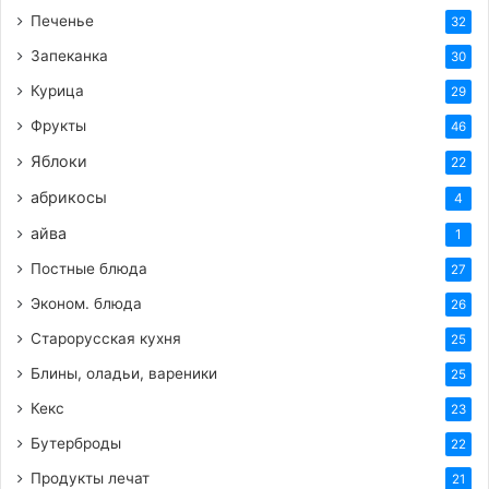
Печенье
32
Запеканка
30
Курица
29
Фрукты
46
Яблоки
22
абрикосы
4
айва
1
Постные блюда
27
Эконом. блюда
26
Старорусская кухня
25
Блины, оладьи, вареники
25
Кекс
23
Бутерброды
22
Продукты лечат
21