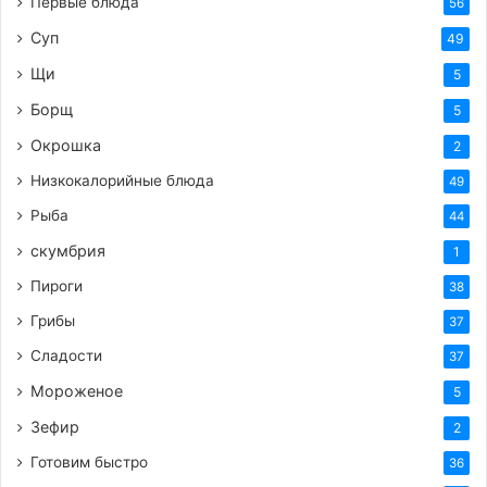
Первые блюда
56
Суп
49
Щи
5
Борщ
5
Окрошка
2
Низкокалорийные блюда
49
Рыба
44
скумбрия
1
Пироги
38
Грибы
37
Сладости
37
Мороженое
5
Зефир
2
Готовим быстро
36