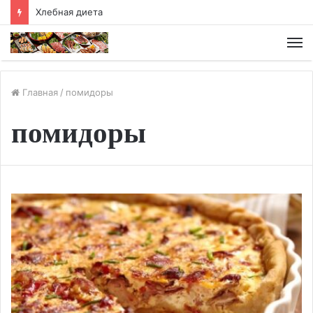
Квашеные огурцы «Демидовские» рецепт приготовления
М
Главная
/
помидоры
помидоры