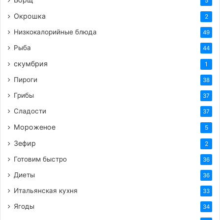
5
Теги
бекон
вкусный рецепт
выпечка
готовим сами
Окрошка
2
закуска
киш
пирог
помидоры
сыр
Низкокалорийные блюда
49
Рыба
44
скумбрия
1
Пироги
38
Грибы
37
Сладости
37
Мороженое
5
Зефир
2
Готовим быстро
36
Диеты
36
Итальянская кухня
33
Ягоды
34