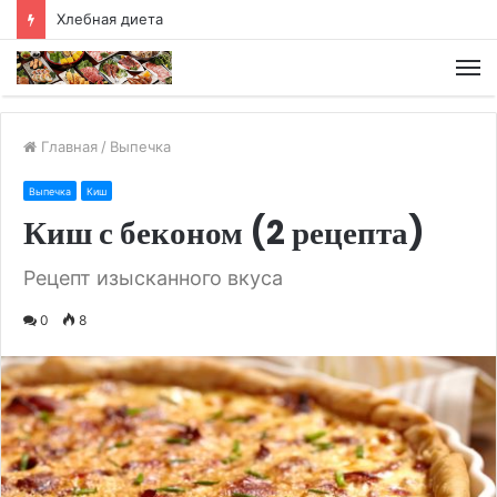
Хлебная диета
М
Главная
/
Выпечка
Выпечка
Киш
Киш с беконом (2 рецепта)
Рецепт изысканного вкуса
0
8