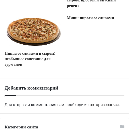
сыром: простой и вкусный
40 минут, до золотистой корочки. Дайте кишу
рецепт
немного остыть перед подачей. Наслаждайтесь!
Мини-пироги со сливами
Рецепт 2
Ингредиенты:
мука -300г,
сливочное масло — 100 г,
Пицца со сливами и сыром:
необычное сочетание для
яйцо — 1 шт,
гурманов
молоко — 2 ст.л.,
соль — по вкусу,
Добавить комментарий
начинка:
Для отправки комментария вам необходимо
авторизоваться
.
сырокопчёный бекон — 100 г,
ветчина — 100 г,
помидоры чери — 100 г,
Категории сайта