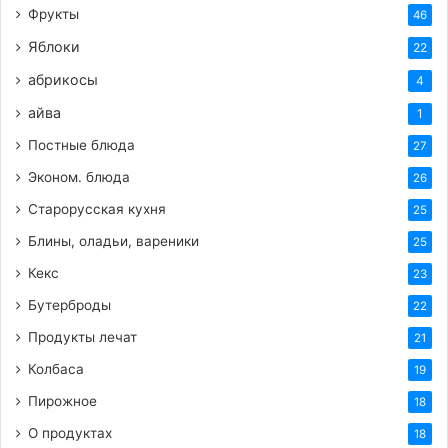
Фрукты
46
Яблоки
22
абрикосы
4
айва
1
Постные блюда
27
Эконом. блюда
26
Старорусская кухня
25
Блины, оладьи, вареники
25
Кекс
23
Бутерброды
22
Продукты лечат
21
Колбаса
19
Пирожное
18
О продуктах
18