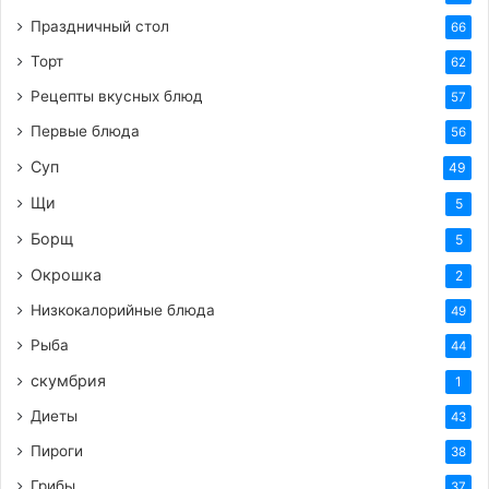
Праздничный стол
66
Торт
62
Рецепты вкусных блюд
57
Первые блюда
56
Суп
49
Щи
5
Борщ
5
Окрошка
2
Низкокалорийные блюда
49
Рыба
44
скумбрия
1
Диеты
43
Пироги
38
Грибы
37