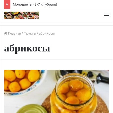
Чайная диета
М
Главная
/
Фрукты
/
абрикосы
абрикосы