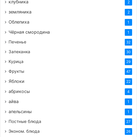
клубника
2
земляника
2
Облепиха
1
Чёрная смородина
1
Печенье
32
Запеканка
30
Курица
29
Фрукты
47
Яблоки
22
абрикосы
4
айва
1
апельсины
1
Постные блюда
27
Эконом. блюда
26