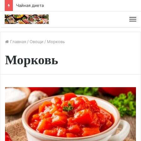
Апельсиновая диета (3 до 5 кг за неделю)
М
Главная
/
Овощи
/
Морковь
Морковь