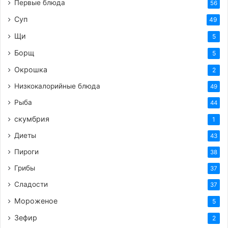
Первые блюда
56
Суп
49
Щи
5
Борщ
5
Окрошка
2
Низкокалорийные блюда
49
Рыба
44
скумбрия
1
Диеты
43
Пироги
38
Грибы
37
Сладости
37
Мороженое
5
Зефир
2