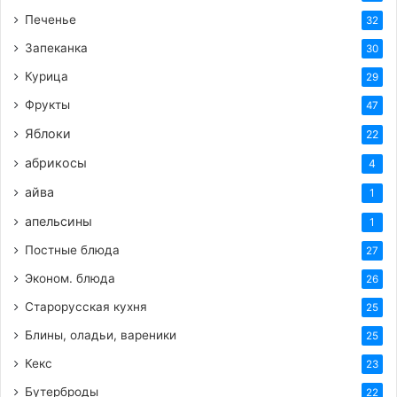
Печенье
32
Запеканка
30
Курица
29
Фрукты
47
Яблоки
22
абрикосы
4
айва
1
апельсины
1
Постные блюда
27
Эконом. блюда
26
Старорусская кухня
25
Блины, оладьи, вареники
25
Кекс
23
Бутерброды
22