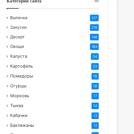
Категории сайта
Выпечка
217
Закуски
216
Десерт
148
Овощи
184
Капуста
34
Картофель
23
Помидоры
18
Огурцы
18
Морковь
17
Тыква
14
Кабачки
12
Баклажаны
12