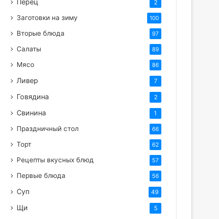
Перец
2
Заготовки на зиму
100
Вторые блюда
97
Салаты
89
Мясо
86
Ливер
7
Говядина
2
Свинина
1
Праздничный стол
66
Торт
62
Рецепты вкусных блюд
57
Первые блюда
56
Суп
49
Щи
5