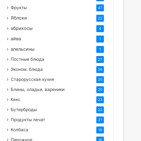
Фрукты
47
Яблоки
22
абрикосы
4
айва
1
апельсины
1
Постные блюда
27
Эконом. блюда
26
Старорусская кухня
25
Блины, оладьи, вареники
25
Кекс
23
Бутерброды
22
Продукты лечат
21
Колбаса
19
Пирожное
18