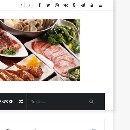
Facebook
Twitter
Instagram
vk.com
Одноклассники
Telegram
Авторизация
Sidebar
Поиск...
Случайная
АКУСКИ
статья