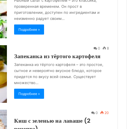
Рыбный салат с картофелем – это классика,
проверенная временем. Он прост в
приготовлении, доступен по ингредиентам и
неизменно радует своим…
Подробнее »
0
8
Запеканка из тёртого картофеля
Запеканка из тёртого картофеля – это простое,
сытное и невероятно вкусное блюдо, которое
придется по вкусу всей семье. Существует
множество…
Подробнее »
0
20
Киш с зеленью на лаваше (2
рецепта)