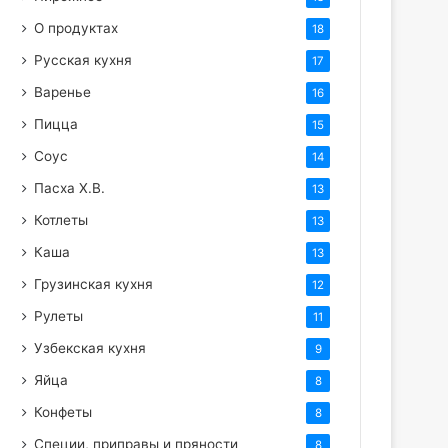
О продуктах
18
Русская кухня
17
Варенье
16
Пицца
15
Соус
14
Пасха Х.В.
13
Котлеты
13
Каша
13
Грузинская кухня
12
Рулеты
11
Узбекская кухня
9
Яйца
8
Конфеты
8
Специи, приправы и пряности
8