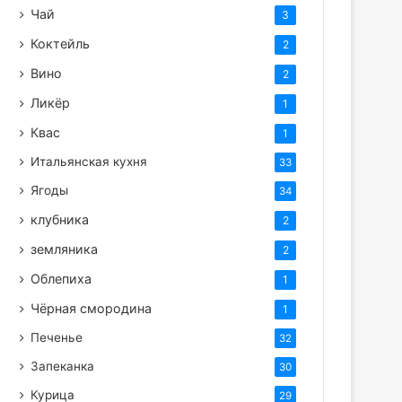
Чай
3
Коктейль
2
Вино
2
Ликёр
1
Квас
1
Итальянская кухня
33
Ягоды
34
клубника
2
земляника
2
Облепиха
1
Чёрная смородина
1
Печенье
32
Запеканка
30
Курица
29