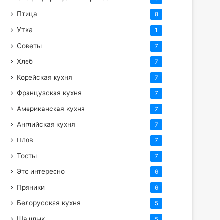
Птица
8
Утка
1
Советы
7
Хлеб
7
Корейская кухня
7
Французская кухня
7
Американская кухня
7
Английская кухня
7
Плов
7
Тосты
7
Это интересно
6
Пряники
6
Белорусская кухня
5
Шашлык
5