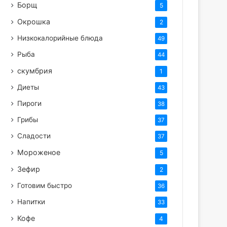
Борщ
5
Окрошка
2
Низкокалорийные блюда
49
Рыба
44
скумбрия
1
Диеты
43
Пироги
38
Грибы
37
Сладости
37
Мороженое
5
Зефир
2
Готовим быстро
36
Напитки
33
Кофе
4