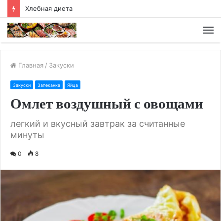
Хлебная диета
М
Главная
/
Закуски
Закуски
Запеканка
Яйца
Омлет воздушный с овощами
легкий и вкусный завтрак за считанные
минуты
0
8