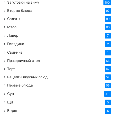
Заготовки на зиму
100
мягкими. Важно не передержать омлет, чтобы
Вторые блюда
97
он остался нежным и воздушным.
Салаты
89
Подаем:
Готовый омлет аккуратно переложите
Мясо
86
на тарелку. По желанию можно украсить
свежей зеленью.
Ливер
7
Говядина
2
Несколько советов для идеального омлета:
Свинина
1
Не перебивайте яйца:
Слишком сильное
Праздничный стол
66
взбивание может сделать омлет резиновым.
Торт
62
Используйте сковороду с антипригарным
Рецепты вкусных блюд
57
покрытием:
Это облегчит процесс
Первые блюда
56
приготовления и переворачивания.
Суп
49
Не спешите:
Готовьте на медленном огне,
чтобы омлет пропекся равномерно и не
Щи
5
подгорел.
Борщ
5