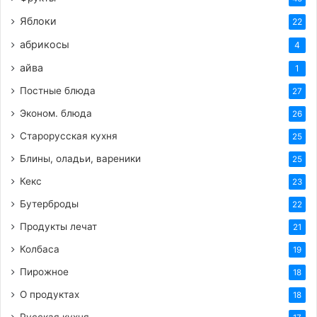
Яблоки
22
абрикосы
4
айва
1
Постные блюда
27
Эконом. блюда
26
Старорусская кухня
25
Блины, оладьи, вареники
25
Кекс
23
Бутерброды
22
Продукты лечат
21
Колбаса
19
Пирожное
18
О продуктах
18
Русская кухня