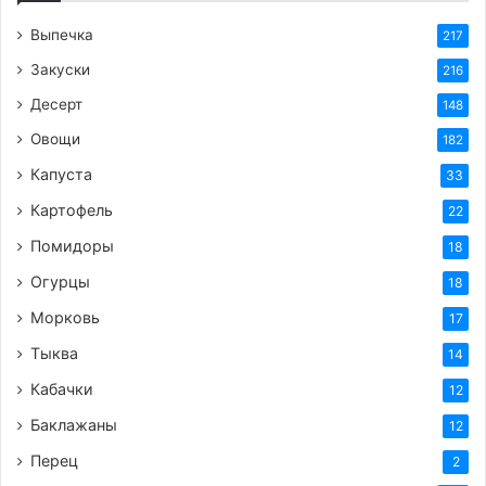
Добавляем молоко и специи:
Влейте молоко
Выпечка
217
(или воду/сливки), добавьте соль и перец. Еще
раз аккуратно перемешайте.
Закуски
216
Соединяем с овощами:
Добавьте нарезанные
Десерт
148
овощи и зелень в яичную смесь. Аккуратно
Овощи
182
перемешайте, чтобы овощи равномерно
Капуста
33
распределились.
Картофель
22
Разогреваем сковороду:
Поставьте сковороду
Помидоры
18
на средний огонь и разогрейте ее. Добавьте
немного растительного или сливочного масла
Огурцы
18
и дайте ему растаять.
Морковь
17
Выливаем омлет:
Аккуратно вылейте яично-
Тыква
14
овощную смесь на разогретую сковороду.
Кабачки
12
Готовим до готовности:
Уменьшите огонь до
Баклажаны
12
минимума, накройте сковороду крышкой и
готовьте омлет около 5-7 минут. За это время
Перец
2
яйца должны схватиться, а овощи стать