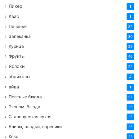
Ликёр
1
Квас
1
Печенье
32
Запеканка
30
Курица
29
Фрукты
46
Яблоки
22
абрикосы
4
айва
1
Постные блюда
27
Эконом. блюда
26
Старорусская кухня
25
Блины, оладьи, вареники
25
Кекс
23