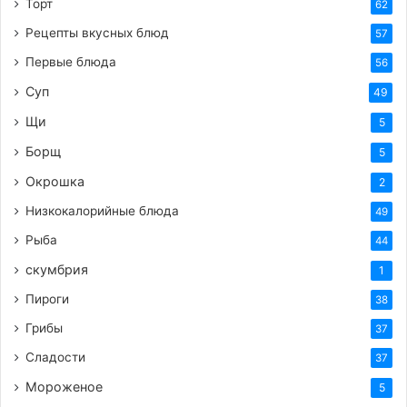
Торт
62
Рецепты вкусных блюд
57
Первые блюда
56
Суп
49
Щи
5
Борщ
5
Окрошка
2
Низкокалорийные блюда
49
Рыба
44
скумбрия
1
Пироги
38
Грибы
37
Сладости
37
Мороженое
5