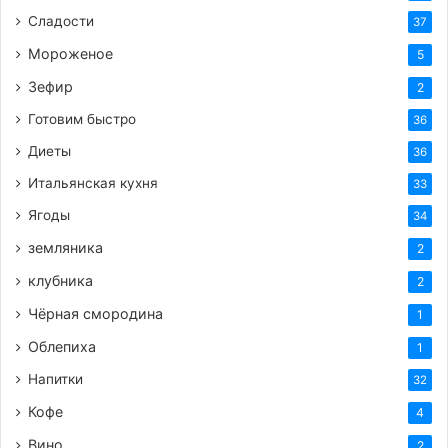
Сладости
37
Мороженое
5
Зефир
2
Готовим быстро
36
Диеты
36
Итальянская кухня
33
Ягоды
34
земляника
2
клубника
2
Чёрная смородина
1
Облепиха
1
Напитки
32
Кофе
4
Вино
2