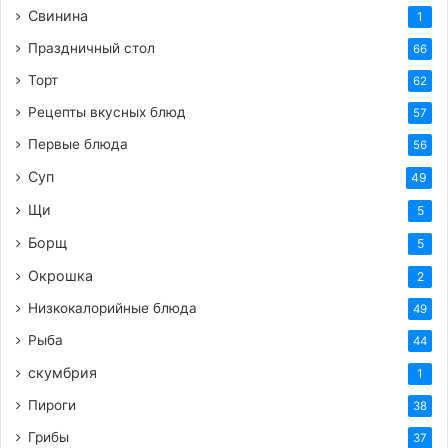
Свинина
1
Праздничный стол
66
Торт
62
Рецепты вкусных блюд
57
Первые блюда
56
Суп
49
Щи
5
Борщ
5
Окрошка
2
Низкокалорийные блюда
49
Рыба
44
скумбрия
1
Пироги
38
Грибы
37