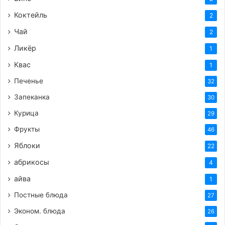
Коктейль
2
Чай
2
Ликёр
1
Квас
1
Печенье
32
Запеканка
30
Курица
29
Фрукты
46
Яблоки
22
абрикосы
4
айва
1
Постные блюда
27
Эконом. блюда
26