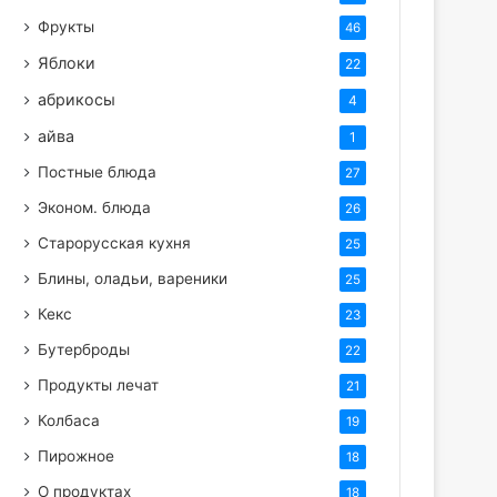
Фрукты
46
Яблоки
22
абрикосы
4
айва
1
Постные блюда
27
Эконом. блюда
26
Старорусская кухня
25
Блины, оладьи, вареники
25
Кекс
23
Бутерброды
22
Продукты лечат
21
Колбаса
19
Пирожное
18
О продуктах
18