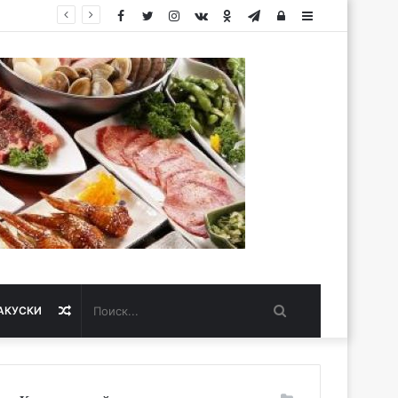
Facebook
Twitter
Instagram
vk.com
Одноклассники
Telegram
Авторизация
Sidebar
Поиск...
Случайная
АКУСКИ
статья