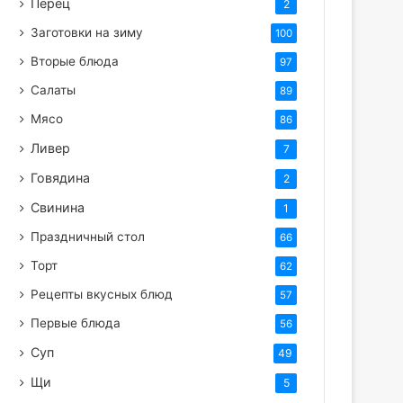
Перец
2
Заготовки на зиму
100
Вторые блюда
97
Салаты
89
Мясо
86
Ливер
7
Говядина
2
Свинина
1
Праздничный стол
66
Торт
62
Рецепты вкусных блюд
57
Первые блюда
56
Суп
49
Щи
5