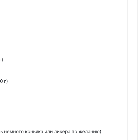
ю)
0 г)
ь немного коньяка или ликёра по желанию)