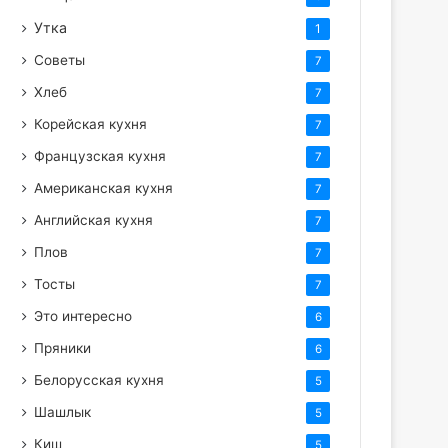
Утка
1
Советы
7
Хлеб
7
Корейская кухня
7
Французская кухня
7
Американская кухня
7
Английская кухня
7
Плов
7
Тосты
7
Это интересно
6
Пряники
6
Белорусская кухня
5
Шашлык
5
Киш
5