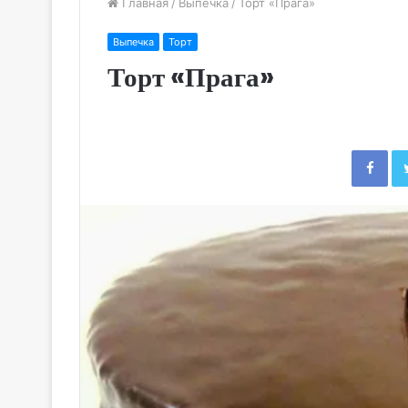
Главная
/
Выпечка
/
Торт «Прага»
Выпечка
Торт
Торт «Прага»
Fac