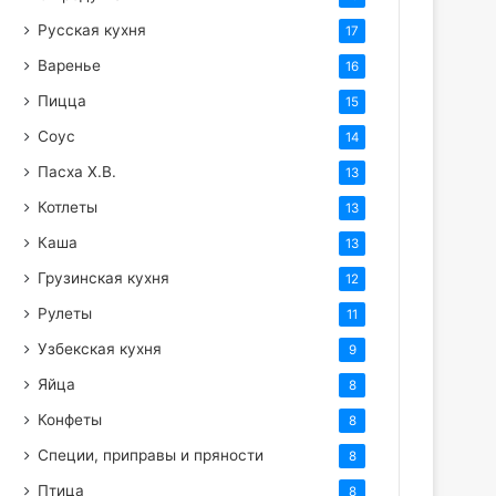
Русская кухня
17
Варенье
16
Пицца
15
Соус
14
Пасха Х.В.
13
Котлеты
13
Каша
13
Грузинская кухня
12
Рулеты
11
Узбекская кухня
9
Яйца
8
Конфеты
8
Специи, приправы и пряности
8
Птица
8