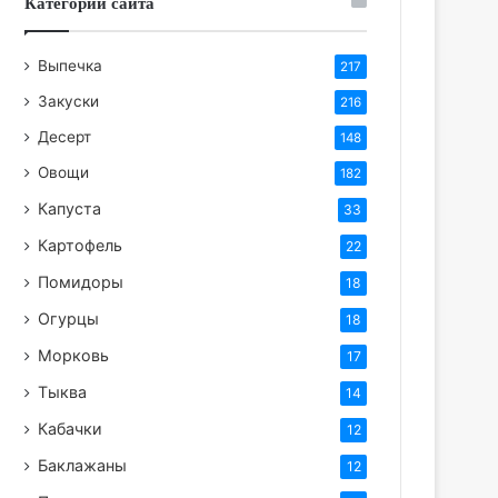
Категории сайта
Выпечка
217
Закуски
216
Десерт
148
Овощи
182
Капуста
33
Картофель
22
Помидоры
18
Огурцы
18
Морковь
17
Тыква
14
Кабачки
12
Баклажаны
12