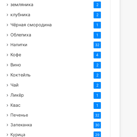
земляника
2
клубника
2
Чёрная смородина
1
Облепиха
1
Напитки
32
Кофе
4
Вино
2
Коктейль
2
Чай
2
Ликёр
1
Квас
1
Печенье
32
Запеканка
30
Курица
29