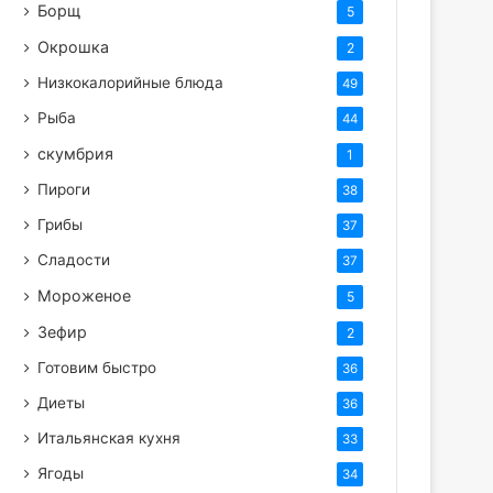
Борщ
5
Окрошка
2
Низкокалорийные блюда
49
Рыба
44
скумбрия
1
Пироги
38
Грибы
37
Сладости
37
Мороженое
5
Зефир
2
Готовим быстро
36
Диеты
36
Итальянская кухня
33
Ягоды
34