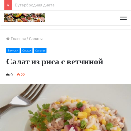
Хлебная диета
М
Главная
/
Салаты
Закуски
Овощи
Салаты
Салат из риса с ветчиной
0
22