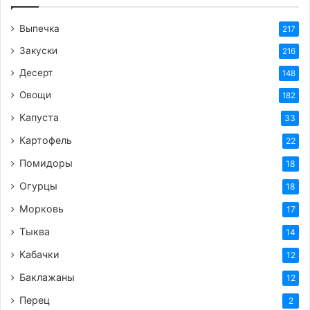
1
пакет.
Риса (150 гр.)
Выпечка
217
50
г
Ветчина
Закуски
216
1
бан.
Фасоль консервированная
(белая)
Десерт
148
1
шт
Помидор
Овощи
182
1
шт
Перец сладкий красный
Капуста
33
1
ст. л.
Майонез
Картофель
22
1
ст. л.
Сыр сливочный
Помидоры
18
1
зуб.
Чеснок
(большой)
Огурцы
18
по вкусу
Перец черный
(молотый)
Морковь
17
по вкусу
Соль
Тыква
14
Приготовление:
Кабачки
12
Отварить пакетик риса, вытащить его на
Баклажаны
12
тарелку и дать стечь воде.
Перец
2
Ветчину нарезать кубиками, сыр натереть на