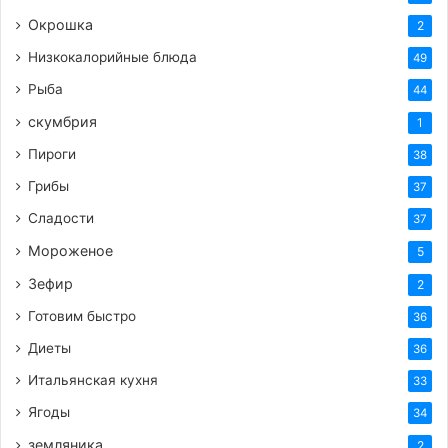
Окрошка
2
Низкокалорийные блюда
49
Рыба
44
скумбрия
1
Пироги
38
Грибы
37
Сладости
37
Мороженое
5
Зефир
2
Готовим быстро
36
Диеты
36
Итальянская кухня
33
Ягоды
34
земляника
2