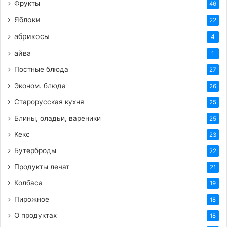
Фрукты
46
Яблоки
22
абрикосы
4
айва
1
Постные блюда
27
Эконом. блюда
26
Старорусская кухня
25
Блины, оладьи, вареники
25
Кекс
23
Бутерброды
22
Продукты лечат
21
Колбаса
19
Пирожное
18
О продуктах
18