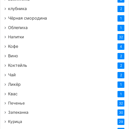
клубника
2
Чёрная смородина
1
Облепиха
1
Напитки
32
Кофе
4
Вино
2
Коктейль
2
Чай
2
Ликёр
1
Квас
1
Печенье
32
Запеканка
30
Курица
29