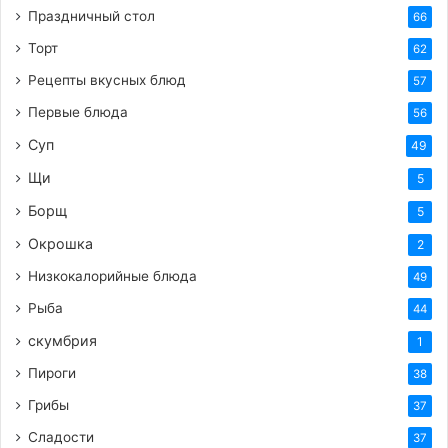
Праздничный стол
66
Торт
62
Рецепты вкусных блюд
57
Первые блюда
56
Суп
49
Щи
5
Борщ
5
Окрошка
2
Низкокалорийные блюда
49
Рыба
44
скумбрия
1
Пироги
38
Грибы
37
Сладости
37