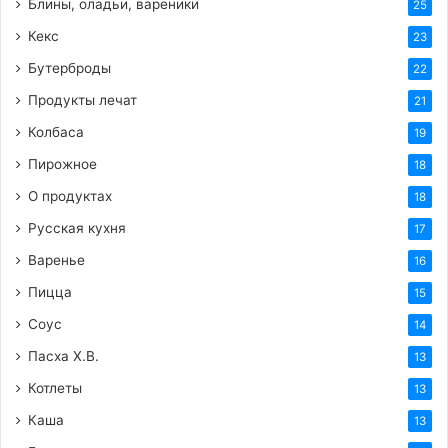
Блины, оладьи, вареники
25
Кекс
23
Бутерброды
22
Продукты лечат
21
Колбаса
19
Пирожное
18
О продуктах
18
Русская кухня
17
Варенье
16
Пицца
15
Соус
14
Пасха Х.В.
13
Котлеты
13
Каша
13