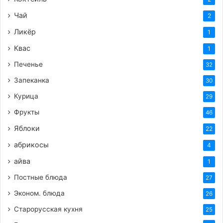
Чай
2
Ликёр
1
Квас
1
Печенье
32
Запеканка
30
Курица
29
Фрукты
46
Яблоки
22
абрикосы
4
айва
1
Постные блюда
27
Эконом. блюда
26
Старорусская кухня
25