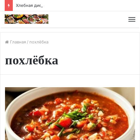
Хлебная диета
М
Главная
/
похлёбка
похлёбка