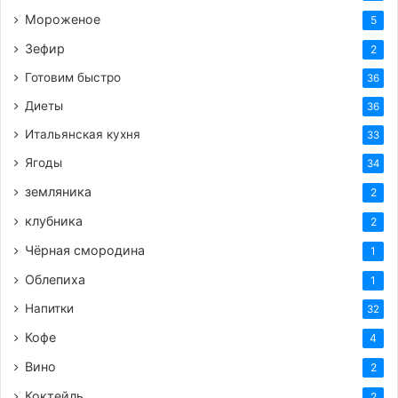
Мороженое
5
Зефир
2
Готовим быстро
36
Диеты
36
Итальянская кухня
33
Ягоды
34
земляника
2
клубника
2
Чёрная смородина
1
Облепиха
1
Напитки
32
Кофе
4
Вино
2
Коктейль
2