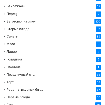
Готовое пюре для классического зефира
Баклажаны
12
получается воздушным, уверенно стоит на
венчике, не стекает.
Перец
2
Агар-агар можно проверить на готовность,
Заготовки на зиму
100
используя лопатку. Сироп стекает с нее
Вторые блюда
97
«нитями».
Салаты
89
Готовый сироп вливают тонкой струйкой в
Мясо
яблочно-белковую смесь, не переставая
86
взбивать на средних оборотах.
Ливер
7
Как только весь сироп добавлен в пюре,
Говядина
2
включают максимальную скорость миксера и
Свинина
1
мешают, пока смесь не будет отходить от
Праздничный стол
66
стенок чаши.
Торт
62
Подготавливают 2 кондитерских мешка
(каждый в длину 45-55 см). Закрепляют
Рецепты вкусных блюд
57
насадки с диаметром верхней части не менее
Первые блюда
56
1,5 см. Можно использовать открытую или
Суп
49