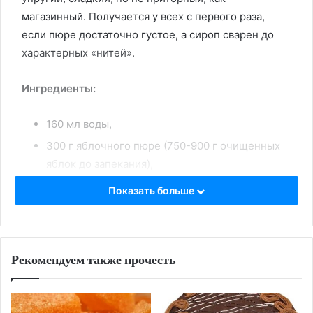
магазинный. Получается у всех с первого раза,
если пюре достаточно густое, а сироп сварен до
характерных «нитей».
Ингредиенты:
160 мл воды,
300 г яблочного пюре (750-900 г очищенных
яблок до запекания),
10-12 г агар-агара,
Показать больше
500 г сахара в сироп и 100 г в пюре,
3-4 ст. л. пудры для посыпки,
2 белка.
Рекомендуем также прочесть
Приготовление: