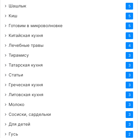
Шашлык
5
Теги
вкусные заготовки
вкусный рецепт
готовим сами
Киш
5
десерт
здоровое_питание
зефир
полезно
сладости
Готовим в микроволновке
5
яблоки
Китайская кухня
5
Лечебные травы
4
Тирамису
3
Татарская кухня
3
Статьи
3
Греческая кухня
3
Литовская кухня
3
Молоко
3
Сосиски, сардельки
3
Для детей
3
Гусь
2