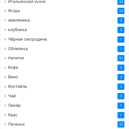
Итальянская кухня
33
Ягоды
34
0,5 кг кислых яблок,
земляника
2
2/3 стакана сахара,
клубника
2
3 белка,
Чёрная смородина
1/2 лимона, ананасовые капли,
1
1,5 стакана сливок или молока,
Облепиха
1
2 ст. л. сахара,
Напитки
32
лимонная корка
Кофе
4
Вино
2
Приготовление:
Коктейль
2
Печёные яблоки протереть через сито,
Чай
2
охладить, добавить сахар, лимонный сок,
Ликёр
1
ананасовые капли, белки и взбивать.
Квас
1
Выложить на блюдо ложкой или через
Печенье
32
кондитерский мёшок с желаемой насадкой.