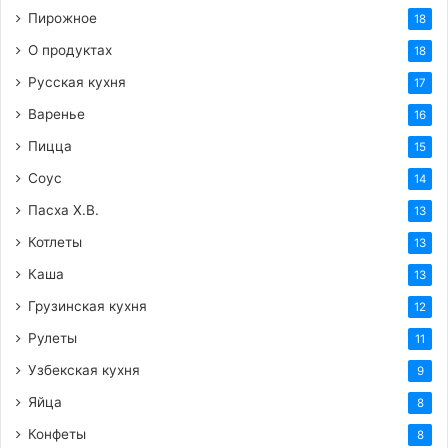
Пирожное
18
О продуктах
18
Русская кухня
17
Варенье
16
Пицца
15
5 яблок
Соус
14
1/2 лимона,
Пасха Х.В.
13
1 ст.л. водки,
Котлеты
13
1 стакан густых сливок,
Каша
13
2 ст. л. сахарной пудры,
Грузинская кухня
12
ванилин,
Рулеты
11
1/2 стакана сахара,
Узбекская кухня
9
1 стакан клубники
Яйца
8
Конфеты
8
Приготовление: