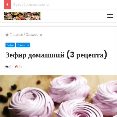
Хлебная диета
М
Главная
/
Сладости
Зефир
Сладости
Зефир домашний (3 рецепта)
0
21