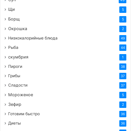
закрытую звезду, а также гладкий конус.
Щи
5
Перекладывают зефирную смесь сразу же в 2
Борщ
5
мешка. Важно делать всё очень быстро. Если
используется половина от указанных порций,
Окрошка
2
то хватит 1 мешка.
Низкокалорийные блюда
49
Удобно отсаживать зефир на силиконовый
Рыба
44
коврик. Можно использовать обычный
скумбрия
1
пергамент.
Пироги
38
По этому классическому рецепту зефир сохнет
Грибы
20-25 часов в теплом помещении. Затем его
37
нужно присыпать сахарной пудрой и, соединив
Сладости
37
половинки, переложить в пищевой контейнер.
Мороженое
5
Хранится яблочный зефир при комнатной
Зефир
2
температуре 4-5 суток.
Готовим быстро
36
2. Зефир (яблочный мусс)
Диеты
36
Ингредиенты: