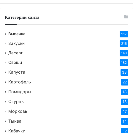
миксер, все ингредиенты можно уменьшить в
2 раза.
Категории сайта
Включают плиту на мощности чуть выше
средней (5/6 для электрической конфорки).
Выпечка
217
Регулярно помешивая, доводят агар-агар с
водой до образования гелевой субстанции.
Закуски
216
Добавляют 500 г сахара и, тщательно мешая,
Десерт
148
еще раз доводят до кипения. Уменьшают
Овощи
182
мощность плиты до 4/6 и варят 4-5 минут или
Капуста
33
до 110 градусов.
Картофель
22
Пока варится агар-агар, взбивают яблочное
Помидоры
пюре с белком.
18
Через 20-30 секунд после начала взбивания
Огурцы
18
яблочного зефира добавляют 100 г сахара,
Морковь
17
высыпая «водопадом». Взбивают на
Тыква
14
максимальной скорости.
Кабачки
12