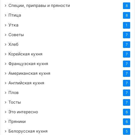
Специи, приправы и пряности
8
Яблоки испечь, протереть через сито,
Птица
8
добавить сахар, белки, лимонный сок, водку и
Утка
1
ванилин и взбить до однородной пышной
Советы
7
массы.
Хлеб
7
Сливки взбивать до образования густой пены,
всыпать сахарную пудру, добавить взбитую
Корейская кухня
7
яблочную массу, перемешать. Ещё раз взбить.
Французская кухня
7
Поверхность застелить силиконовым
Американская кухня
7
ковриком. массу поместить в кондитерский
Английская кухня
7
мешок с насадкой. Отсадить зефир на коврик,
Плов
7
дать подсохнуть.
Тосты
7
Подавать с клубникой.
Это интересно
6
https://femalemir.ru/?p=4904&preview=true
Пряники
6
Белорусская кухня
5