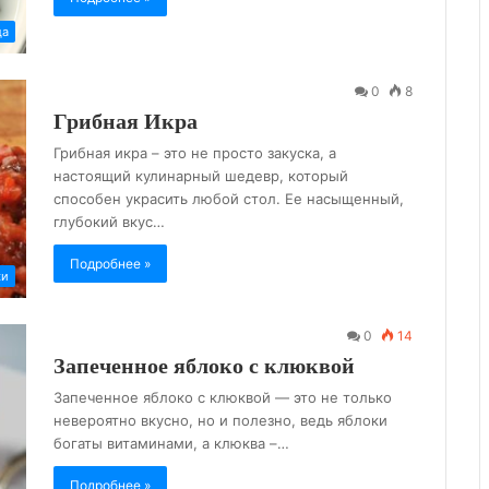
да
0
8
Грибная Икра
Грибная икра – это не просто закуска, а
настоящий кулинарный шедевр, который
способен украсить любой стол. Ее насыщенный,
глубокий вкус…
Подробнее »
ки
0
14
Запеченное яблоко с клюквой
Запеченное яблоко с клюквой — это не только
невероятно вкусно, но и полезно, ведь яблоки
богаты витаминами, а клюква –…
Подробнее »