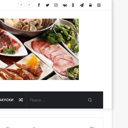
Facebook
Twitter
Instagram
vk.com
Одноклассники
Telegram
Авторизация
Sidebar
Поиск...
Случайная
АКУСКИ
статья