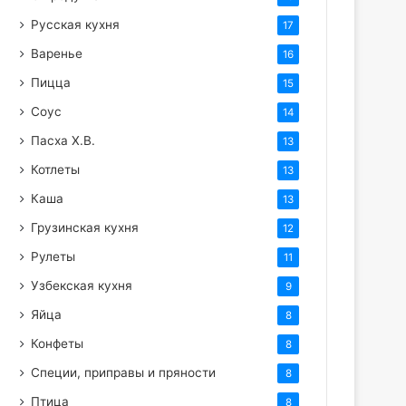
Русская кухня
17
Варенье
16
Пицца
15
Соус
14
Пасха Х.В.
13
Котлеты
13
Каша
13
Грузинская кухня
12
Рулеты
11
Узбекская кухня
9
Яйца
8
Конфеты
8
Специи, приправы и пряности
8
Птица
8