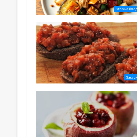
Вторые блю
Закус