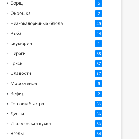
Борщ
5
Окрошка
2
Низкокалорийные блюда
49
Рыба
44
скумбрия
1
Пироги
38
Грибы
37
Сладости
37
Мороженое
5
Зефир
2
Готовим быстро
36
Диеты
36
Итальянская кухня
33
Ягоды
34