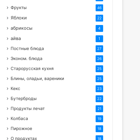
Фрукты
46
Яблоки
22
абрикосы
4
айва
1
Постные блюда
27
Эконом. блюда
26
Старорусская кухня
25
Блины, оладьи, вареники
25
Кекс
23
Бутерброды
22
Продукты лечат
21
Колбаса
19
Пирожное
18
О продуктах
18