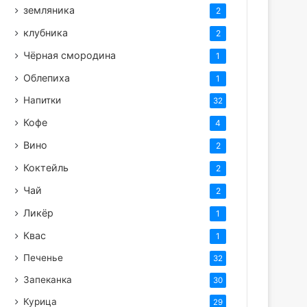
земляника
2
клубника
2
Чёрная смородина
1
Облепиха
1
Напитки
32
Кофе
4
Вино
2
Коктейль
2
Чай
2
Ликёр
1
Квас
1
Печенье
32
Запеканка
30
Курица
29