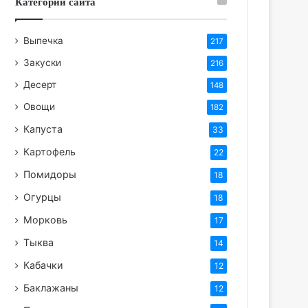
Категории сайта
Выпечка
217
Закуски
216
Десерт
148
Овощи
182
Капуста
33
Картофель
22
Помидоры
18
Огурцы
18
Морковь
17
Тыква
14
Кабачки
12
Баклажаны
12