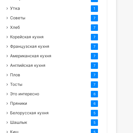
Утка
1
Советы
7
Хлеб
7
Корейская кухня
7
Французская кухня
7
Американская кухня
7
Английская кухня
7
Плов
7
Тосты
7
Это интересно
6
Пряники
6
Белорусская кухня
5
Шашлык
5
Киш
5