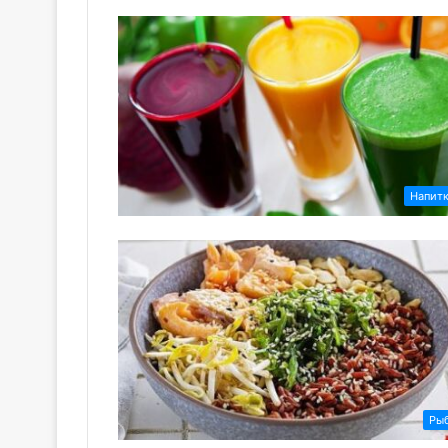
Напит
Ры