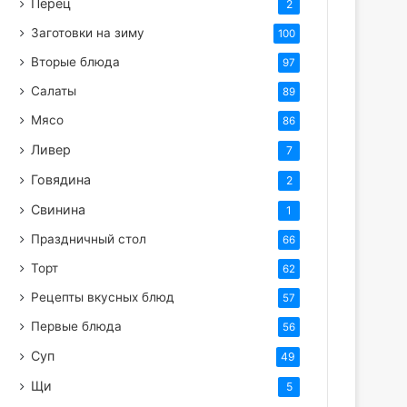
Перец
2
Заготовки на зиму
100
Вторые блюда
97
Салаты
89
Мясо
86
Ливер
7
Говядина
2
Свинина
1
Праздничный стол
66
Торт
62
Рецепты вкусных блюд
57
Первые блюда
56
Суп
49
Щи
5