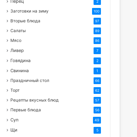
Перец
2
Заготовки на зиму
100
Вторые блюда
97
Салаты
89
Мясо
86
Ливер
7
Говядина
2
Свинина
1
Праздничный стол
66
Торт
62
Рецепты вкусных блюд
57
Первые блюда
56
Суп
49
Щи
5