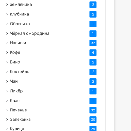
земляника
2
клубника
2
Облепиха
1
Чёрная смородина
1
Напитки
32
Кофе
4
Вино
2
Коктейль
2
Чай
2
Ликёр
1
Квас
1
Печенье
32
Запеканка
30
Курица
29