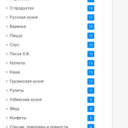
О продуктах
18
Русская кухня
17
Варенье
16
Пицца
15
Соус
14
Пасха Х.В.
13
Котлеты
13
Каша
13
Грузинская кухня
12
Рулеты
11
Узбекская кухня
9
Яйца
8
Конфеты
8
Специи, приправы и пряности
8