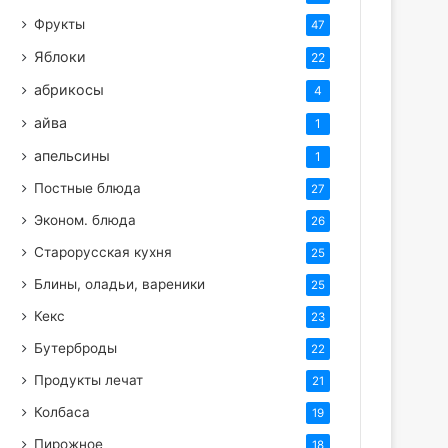
Фрукты
47
Яблоки
22
абрикосы
4
айва
1
апельсины
1
Постные блюда
27
Эконом. блюда
26
Старорусская кухня
25
Блины, оладьи, вареники
25
Кекс
23
Бутерброды
22
Продукты лечат
21
Колбаса
19
Пирожное
18