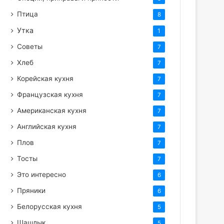
Птица
8
Утка
1
Советы
7
Хлеб
7
Корейская кухня
7
Французская кухня
7
Американская кухня
7
Английская кухня
7
Плов
7
Тосты
7
Это интересно
6
Пряники
6
Белорусская кухня
5
Шашлык
5