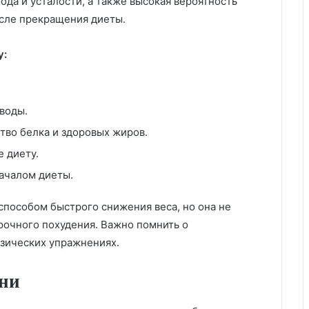
ода и усталости, а также высокая вероятность
осле прекращения диеты.
у:
воды.
тво белка и здоровых жиров.
 диету.
ачалом диеты.
пособом быстрого снижения веса, но она не
рочного похудения. Важно помнить о
зических упражнениях.
дни