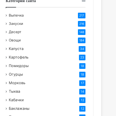
Категории сайта
Выпечка
217
Закуски
216
Десерт
148
Овощи
184
Капуста
34
Картофель
23
Помидоры
18
Огурцы
18
Морковь
17
Тыква
14
Кабачки
12
Баклажаны
12