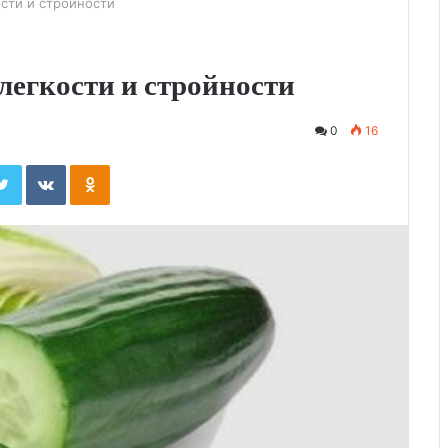
ости и стройности
 легкости и стройности
0
16
ebook
Twitter
Вконтакте
Одноклассники