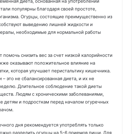
ременная диета, основанная на употреблении
стали популярны благодаря своей простоте,
рганизма. Огурцы, состоящие преимущественно из
собствуют выведению лишней жидкости и
нералы, необходимые для нормальной работы
 помочь снизить вес за счет низкой калорийности
акже оказывают положительное влияние на
ки, которая улучшает перистальтику кишечника.
 – это не сбалансированная диета, и их не
 неделю. Длительное соблюдение такой диеты
еществ. Людям с хроническими заболеваниями,
 детям и подросткам перед началом огуречных
рачом.
ечного дня рекомендуется употреблять только
 Можно разделить огурцы на 5-6 приемов пищи. Для