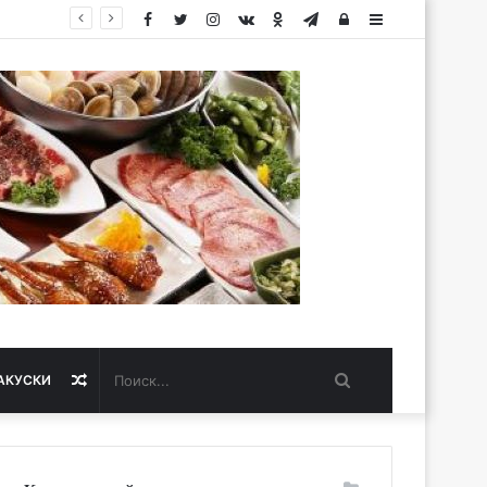
Facebook
Twitter
Instagram
vk.com
Одноклассники
Telegram
Авторизация
Sidebar
Поиск...
Случайная
АКУСКИ
статья