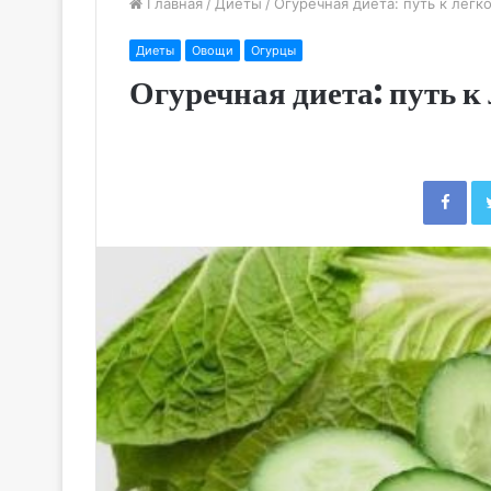
Главная
/
Диеты
/
Огуречная диета: путь к легк
Диеты
Овощи
Огурцы
Огуречная диета: путь к
Fac