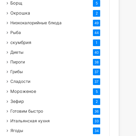
Борщ
5
Окрошка
2
Низкокалорийные блюда
49
Рыба
44
скумбрия
1
Диеты
40
Пироги
38
Грибы
37
Сладости
37
Мороженое
5
Зефир
2
Готовим быстро
36
Итальянская кухня
33
Ягоды
34