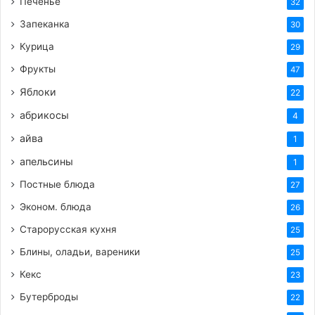
Печенье
32
Запеканка
30
Курица
29
Фрукты
47
Яблоки
22
абрикосы
4
айва
1
апельсины
1
Постные блюда
27
Эконом. блюда
26
Старорусская кухня
25
Блины, оладьи, вареники
25
Кекс
23
Бутерброды
22