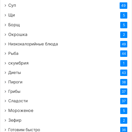
Суп
49
Щи
5
Борщ
5
Окрошка
2
Низкокалорийные блюда
49
Рыба
44
скумбрия
1
Диеты
43
Пироги
38
Грибы
37
Сладости
37
Мороженое
5
Зефир
2
Готовим быстро
36