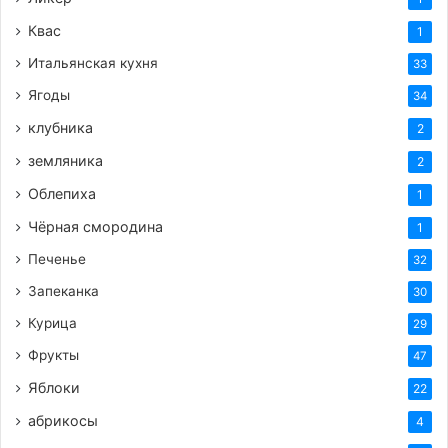
Квас
1
Итальянская кухня
33
Ягоды
34
клубника
2
земляника
2
Облепиха
1
Чёрная смородина
1
Печенье
32
Запеканка
30
Курица
29
Фрукты
47
Яблоки
22
абрикосы
4