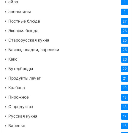
айва
1
апельсины
1
Постные блюда
27
Эконом. блюда
26
Старорусская кухня
25
Блины, оладьи, вареники
25
Кекс
23
Бутерброды
22
Продукты лечат
21
Колбаса
19
Пирожное
18
О продуктах
18
Русская кухня
17
Варенье
16