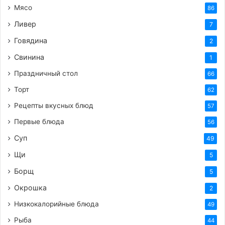
Мясо
86
Ливер
7
Говядина
2
Свинина
1
Праздничный стол
66
Торт
62
Рецепты вкусных блюд
57
Первые блюда
56
Суп
49
Щи
5
Борщ
5
Окрошка
2
Низкокалорийные блюда
49
Рыба
44