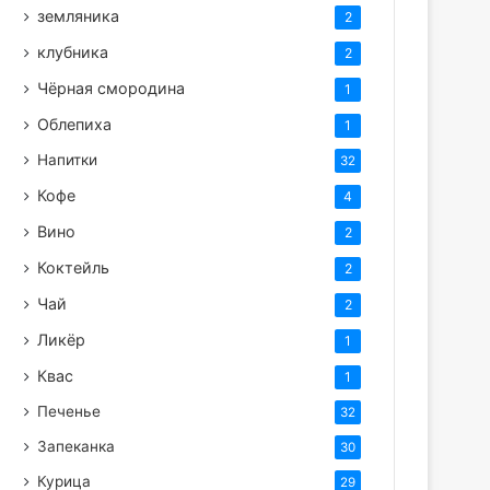
земляника
2
клубника
2
Чёрная смородина
1
Облепиха
1
Напитки
32
Кофе
4
Вино
2
Коктейль
2
Чай
2
Ликёр
1
Квас
1
Печенье
32
Запеканка
30
Курица
29