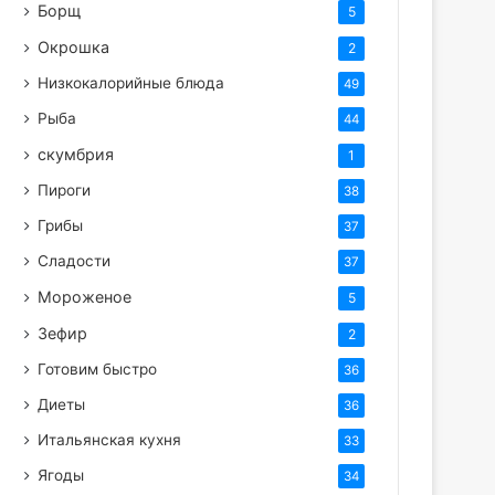
Борщ
5
Окрошка
2
Низкокалорийные блюда
49
Рыба
44
скумбрия
1
Пироги
38
Грибы
37
Сладости
37
Мороженое
5
Зефир
2
Готовим быстро
36
Диеты
36
Итальянская кухня
33
Ягоды
34