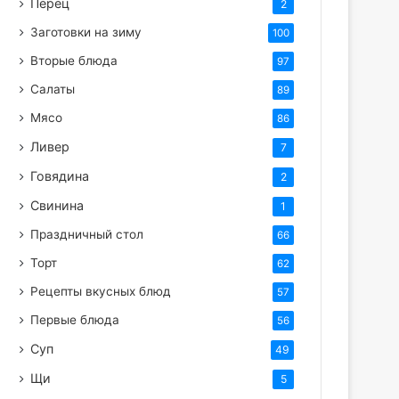
Перец
2
Заготовки на зиму
100
Вторые блюда
97
Салаты
89
Мясо
86
Ливер
7
Говядина
2
Свинина
1
Праздничный стол
66
Торт
62
Рецепты вкусных блюд
57
Первые блюда
56
Суп
49
Щи
5