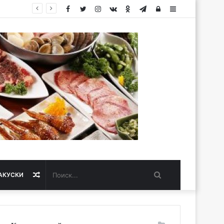
Facebook
Twitter
Instagram
vk.com
Одноклассники
Telegram
Авторизация
Sidebar
Поиск...
Случайная
АКУСКИ
статья