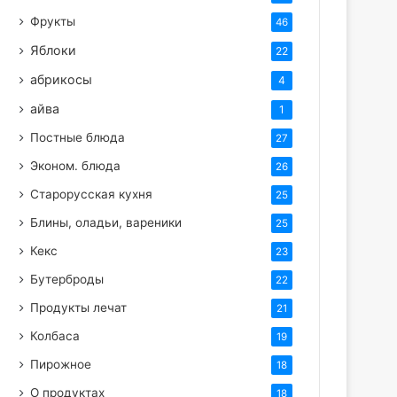
Фрукты
46
Яблоки
22
абрикосы
4
айва
1
Постные блюда
27
Эконом. блюда
26
Старорусская кухня
25
Блины, оладьи, вареники
25
Кекс
23
Бутерброды
22
Продукты лечат
21
Колбаса
19
Пирожное
18
О продуктах
18