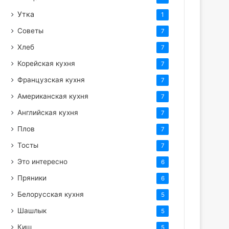
Утка
1
Советы
7
Хлеб
7
Корейская кухня
7
Французская кухня
7
Американская кухня
7
Английская кухня
7
Плов
7
Тосты
7
Это интересно
6
Пряники
6
Белорусская кухня
5
Шашлык
5
Киш
5