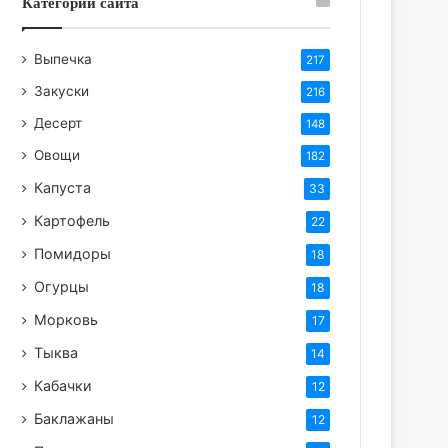
Категории сайта
Выпечка
217
Закуски
216
Десерт
148
Овощи
182
Капуста
33
Картофель
22
Помидоры
18
Огурцы
18
Морковь
17
Тыква
14
Кабачки
12
Баклажаны
12