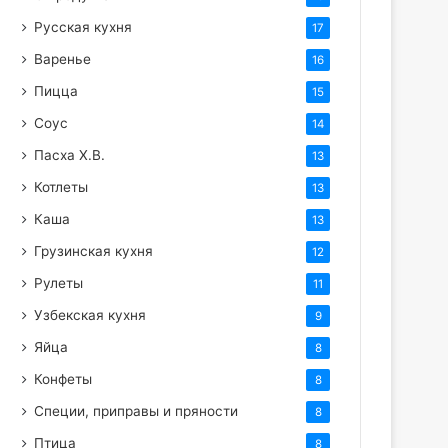
Русская кухня
17
Варенье
16
Пицца
15
Соус
14
Пасха Х.В.
13
Котлеты
13
Каша
13
Грузинская кухня
12
Рулеты
11
Узбекская кухня
9
Яйца
8
Конфеты
8
Специи, приправы и пряности
8
Птица
8