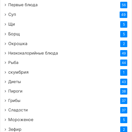
Первые блюда
56
Суп
49
Щи
5
Борщ
5
Окрошка
2
Низкокалорийные блюда
49
Рыба
44
скумбрия
1
Диеты
43
Пироги
38
Грибы
37
Сладости
37
Мороженое
5
Зефир
2