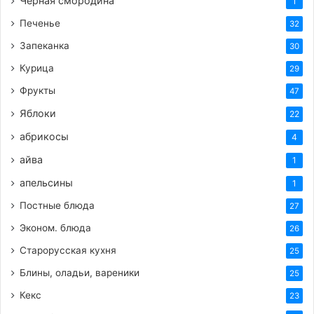
Чёрная смородина
1
Печенье
32
Запеканка
30
Курица
29
Фрукты
47
Яблоки
22
абрикосы
4
айва
1
апельсины
1
Постные блюда
27
Эконом. блюда
26
Старорусская кухня
25
Блины, оладьи, вареники
25
Кекс
23