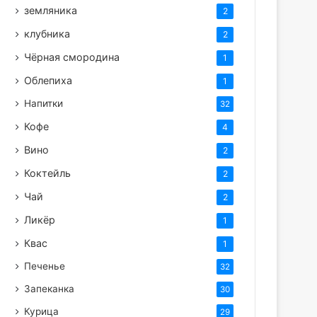
земляника
2
клубника
2
Чёрная смородина
1
Облепиха
1
Напитки
32
Кофе
4
Вино
2
Коктейль
2
Чай
2
Ликёр
1
Квас
1
Печенье
32
Запеканка
30
Курица
29