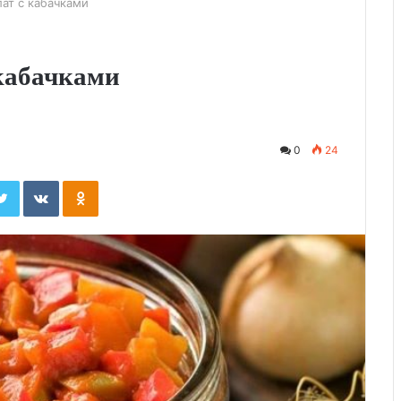
ат с кабачками
кабачками
0
24
ebook
Twitter
Вконтакте
Одноклассники