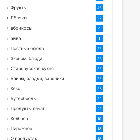
Фрукты
46
Яблоки
22
абрикосы
4
айва
1
Постные блюда
27
Эконом. блюда
26
Старорусская кухня
25
Блины, оладьи, вареники
25
Кекс
23
Бутерброды
22
Продукты лечат
21
Колбаса
19
Пирожное
18
О продуктах
18