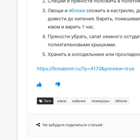
Специи и пряности положить в полотн
Овощи и
яблоки
сложить в кастрюлю, до
довести до кипения. Варить, помешивая
изюм и варить 1 час.
Пряности убрать, салат немного остуди
полиэтиленовыми крышками.
Хранить в холодильнике или прохладно
https://femalemir.ru/?p=4170&preview=true
Теги
изюм
кабачки
помидоры
яблоки
Не забудьте поделиться статьей: