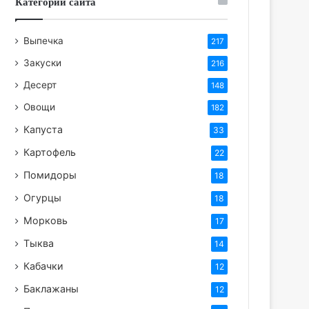
Категории сайта
Выпечка
217
Закуски
216
Десерт
148
Овощи
182
Капуста
33
Картофель
22
Помидоры
18
Огурцы
18
Морковь
17
Тыква
14
Кабачки
12
Баклажаны
12