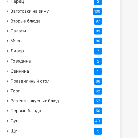
Перец
2
Заготовки на зиму
100
Вторые блюда
97
Салаты
89
Мясо
86
Ливер
7
Говядина
2
Свинина
1
Праздничный стол
66
Торт
62
Рецепты вкусных блюд
57
Первые блюда
56
Суп
49
Щи
5