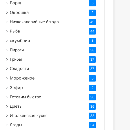
Борщ
5
Окрошка
2
Низкокалорийные блюда
49
Рыба
44
скумбрия
1
Пироги
38
Грибы
37
Сладости
37
Мороженое
5
Зефир
2
Готовим быстро
36
Диеты
36
Итальянская кухня
33
Ягоды
34