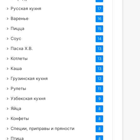
Русская кухня
17
Варенье
16
Пицца
15
Соус
14
Пасха Х.В.
13
Котлеты
13
Каша
13
Грузинская кухня
12
Рулеты
11
Узбекская кухня
9
Яйца
8
Конфеты
8
Специи, приправы и пряности
8
Птица
8