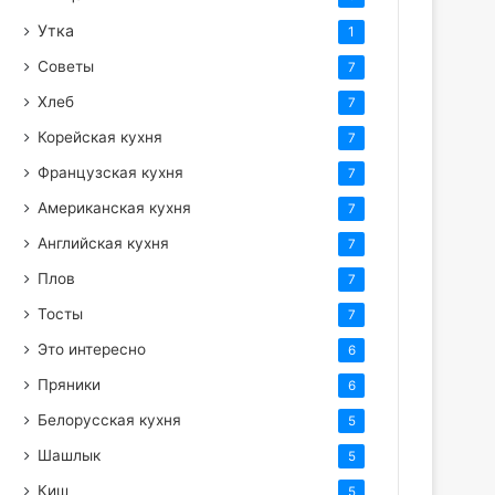
Утка
1
Советы
7
Хлеб
7
Корейская кухня
7
Французская кухня
7
Американская кухня
7
Английская кухня
7
Плов
7
Тосты
7
Это интересно
6
Пряники
6
Белорусская кухня
5
Шашлык
5
Киш
5