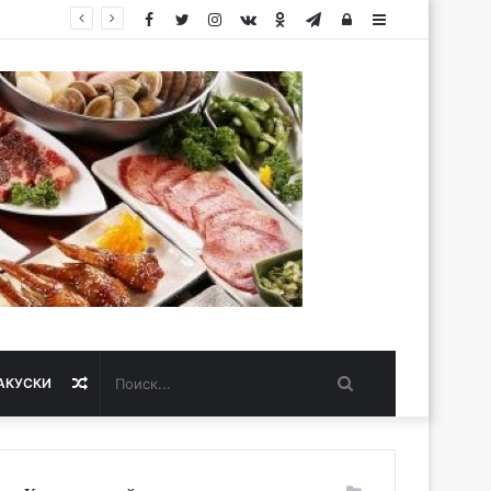
Facebook
Twitter
Instagram
vk.com
Одноклассники
Telegram
Авторизация
Sidebar
Поиск...
Случайная
АКУСКИ
статья