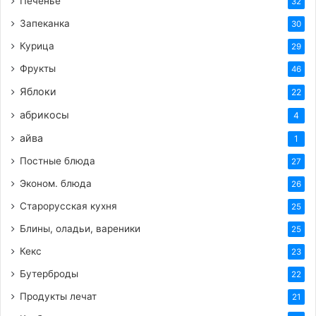
Печенье
32
Запеканка
30
Курица
29
Фрукты
46
Яблоки
22
абрикосы
4
айва
1
Постные блюда
27
Эконом. блюда
26
Старорусская кухня
25
Блины, оладьи, вареники
25
Кекс
23
Бутерброды
22
Продукты лечат
21