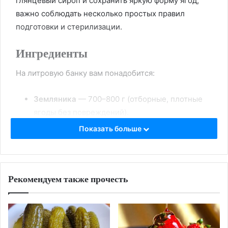
глянцевый сироп и сохранить яркую форму ягод,
важно соблюдать несколько простых правил
подготовки и стерилизации.
Ингредиенты
На литровую банку вам понадобится:
Земляника
— 700–800 г (отборные, плотные
ягоды без повреждений).
Вода
— 1 литр.
Показать больше
Сахар
— 300–400 г (количество зависит от
желаемой сладости и кислинки ягод).
Лимонная кислота
— на кончике ножа (по
Рекомендуем также прочесть
желанию, для усиления вкуса и сохранения
цвета).
Приготовление