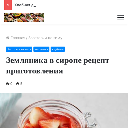
Хлебная диета
М
Главная
/
Заготовки на зиму
Заготовки на зиму
земляника
клубника
Земляника в сиропе рецепт
приготовления
0
5