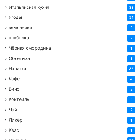
Итальянская кухня
33
https://femalemir.ru/?p=6681&preview=true
Ягоды
34
земляника
2
клубника
2
Теги
в_сиропе
вкусные заготовки
вкусный рецепт
Чёрная смородина
1
десерт
заготовки на зиму
земляника
компот
рецепт
Облепиха
1
сладости
Напитки
32
Кофе
4
Вино
2
Коктейль
2
Чай
2
Ликёр
1
Квас
1