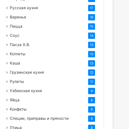
Русская кухня
17
Варенье
16
Пицца
15
Соус
14
Пасха Х.В.
13
Котлеты
13
Каша
13
Грузинская кухня
12
Рулеты
11
Узбекская кухня
9
Яйца
8
Конфеты
8
Специи, приправы и пряности
8
Птица
8