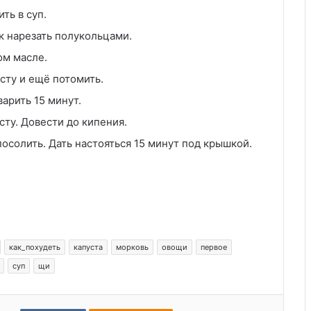
ть в суп.
к нарезать полукольцами.
ом масле.
сту и ещё потомить.
варить 15 минут.
сту. Довести до кипения.
осолить. Дать настояться 15 минут под крышкой.
как_похудеть
капуста
морковь
овощи
первое
суп
щи