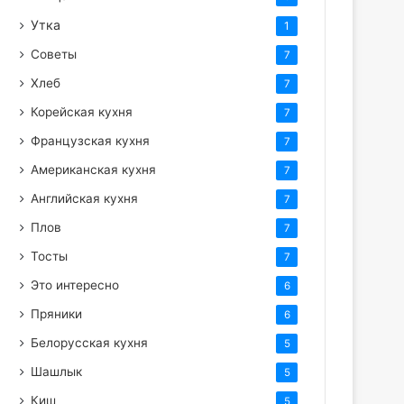
Утка
1
Советы
7
Хлеб
7
Корейская кухня
7
Французская кухня
7
Американская кухня
7
Английская кухня
7
Плов
7
Тосты
7
Это интересно
6
Пряники
6
Белорусская кухня
5
Шашлык
5
Киш
5