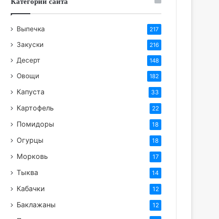
Категории сайта
Выпечка
217
Закуски
216
Десерт
148
Овощи
182
Капуста
33
Картофель
22
Помидоры
18
Огурцы
18
Морковь
17
Тыква
14
Кабачки
12
Баклажаны
12