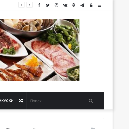
Facebook
Twitter
Instagram
vk.com
Одноклассники
Telegram
Авторизация
Sidebar
Поиск...
Случайная
АКУСКИ
статья