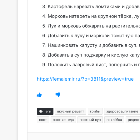
Картофель нарезать ломтиками и добави
Морковь натереть на крупной тёрке, лу
Лук и морковь обжарить на растительн
Добавить к луку и моркови томатную па
Нашинковать капусту и добавить в суп. 
Добавить в суп поджарку и кислую капу
Положить лавровый лист, поперчить и п
https://femalemir.ru/?p=3811&preview=true
Теги
вкусный рецепт
грибы
здоровое_питание
пост
постная_еда
постный суп
похлёбка
рецепт