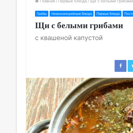
Главная
/
Первые блюда
/
Щи с белыми грибам
Грибы
Низкокалорийные блюда
Первые блюда
Пост
Щи с белыми грибами
с квашеной капустой
Fac