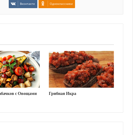
Вконтакте
Одноклассники
абачков с Овощами
Грибная Икра