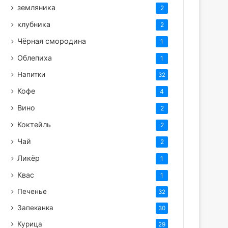
земляника
2
клубника
2
Чёрная смородина
1
Облепиха
1
Напитки
32
Кофе
4
Вино
2
Коктейль
2
Чай
2
Ликёр
1
Квас
1
Печенье
32
Запеканка
30
Курица
29