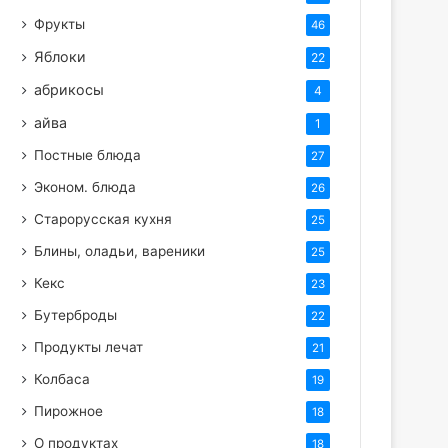
Фрукты
46
Яблоки
22
абрикосы
4
айва
1
Постные блюда
27
Эконом. блюда
26
Старорусская кухня
25
Блины, оладьи, вареники
25
Кекс
23
Бутерброды
22
Продукты лечат
21
Колбаса
19
Пирожное
18
О продуктах
18