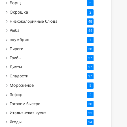
Борщ
5
Окрошка
2
Низкокалорийные блюда
49
Рыба
44
скумбрия
1
Пироги
38
Грибы
37
Диеты
37
Сладости
37
Мороженое
5
Зефир
2
Готовим быстро
36
Итальянская кухня
33
Ягоды
34