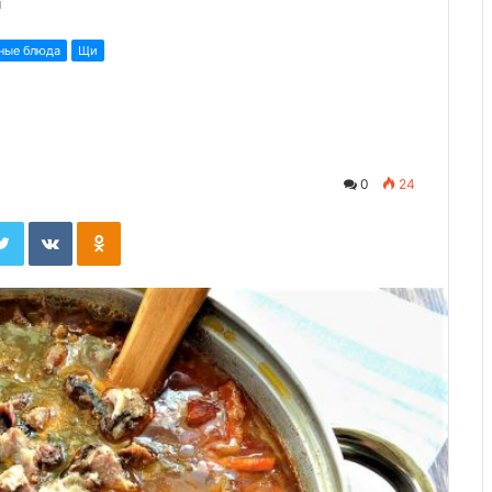
и
ные блюда
Щи
0
24
ebook
Twitter
Вконтакте
Одноклассники