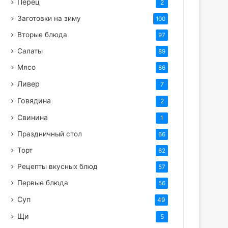
Перец
2
Заготовки на зиму
100
Вторые блюда
97
Салаты
89
Мясо
86
Ливер
7
Говядина
2
Свинина
1
Праздничный стол
66
Торт
62
Рецепты вкусных блюд
57
Первые блюда
56
Суп
49
Щи
5