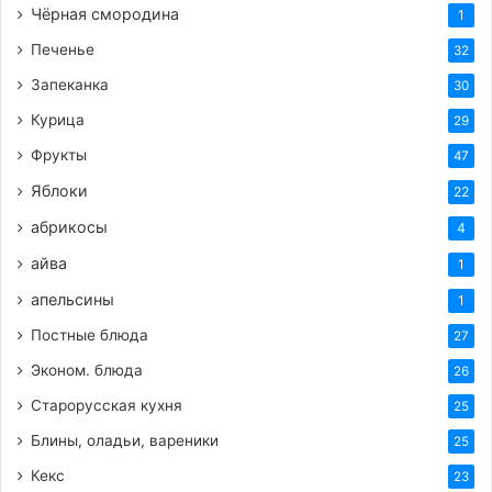
Добавить примерно половину стакана воды,
Чёрная смородина
1
соевый соус, соль и тушить под крышкой
Печенье
32
совместно с овощами до готовности, время от
Запеканка
30
времени проверяя кашу на мягкость. В случае,
если нужно, то еще прибавить воды.
Курица
29
Фрукты
47
https://femalemir.ru/?p=4635&preview=true
Яблоки
22
абрикосы
4
Теги
вкусный рецепт
вторые блюда
готовим сами
айва
1
грибы
здоровое_питание
каша
морковь
перловка
апельсины
1
плов
полезно
пост
Постные блюда
27
Эконом. блюда
26
Старорусская кухня
25
Блины, оладьи, вареники
25
Кекс
23