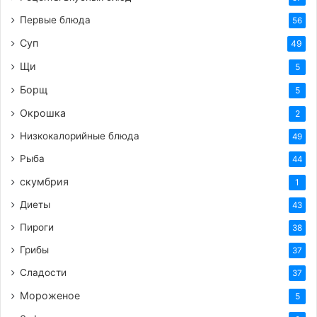
Крупу хорошо прополоскать и залить
Первые блюда
56
прохладной водой. Оставить для разбухания на
Суп
49
20-30 мин. В случае, если есть свободное
Щи
5
время, то можно оставить и на несколько
Борщ
часов. Учтите, что при варке ее масса
5
возрастает в 4 раза.
Окрошка
2
С разбухшей перловки слить влагу, залить
Низкокалорийные блюда
49
свежей жидкостью в большом количестве и
Рыба
44
оставить вариться. Воду потом мы станем
скумбрия
1
сливать, как с макарон, по этой причине
нужно, чтобы ее было в наличии достаточно.
Диеты
43
При закипании убрать пену, она как правило
Пироги
38
образуется на поверхности, и отваривать кашу
Грибы
37
25 минут. По окончании этого воду слить, кашу
Сладости
37
можно прополоснуть.
Мороженое
5
В подходящий сотейник или казан высыпать