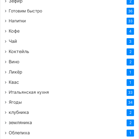
нарезанные грибы. Отметьте, что масло мы
Зефир
2
вторично не добавляем. Низ сотейника или
Готовим быстро
36
кастрюльки должен быть сухим и подогретым
Напитки
33
на огне. Размешивая грибы, нужно достичь,
Кофе
4
чтобы вся влага из них ушла. И только лишь
потом добавить подсолнечное масло. Теперь
Чай
3
ничего не мешает грибам зажариваться.
Коктейль
2
Именно в это время грибы присолить,
Вино
2
присыпать перцем и хмели-сунели. Все
Ликёр
1
приправы сразу всасываются, как губкой.
Зажаривать до симпатичного румянца.
Квас
1
Затем прибавить лук и морковь. Размешивая,
Итальянская кухня
33
еще поджарить все вместе 5-10 мин. Пока
Ягоды
34
обжаривались овощи с грибочками, перловка
клубника
2
отварилась наполовину. Слить с нее влагу
земляника
полностью.
2
Совместить перловку с грибами и лучком.
Облепиха
1