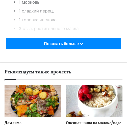
1 морковь,
1 сладкий перец,
1 головка чеснока,
3 ст. л. растительного масла,
соль, черный молотый перец по вкусу
Показать больше
Приготовление:
Перловку промыть и замочить в холодной воде
на 1 час. Ещё раз промыть.
Рекомендуем также прочесть
Лук, морковь и перец нарезать мелкими
кубиками. В толстостенной кастрюле или
казане обжарить в растительном масле до
румяного цвета.
Добавьте измельчённые грибы и готовьте,
помешивая, ещё 5-7 минут. Посолить и
поперчить.
Домляма
Овсяная каша на молоке/воде