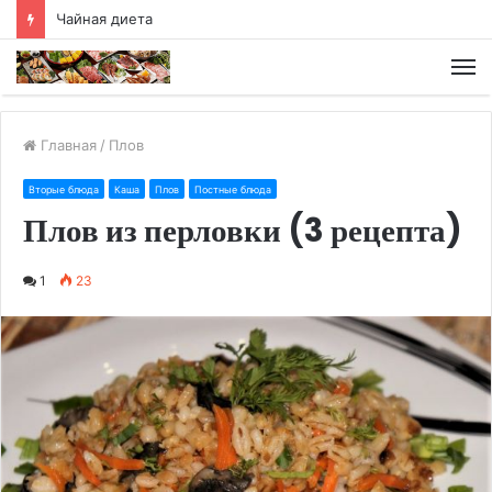
Чайная диета
М
Главная
/
Плов
Вторые блюда
Каша
Плов
Постные блюда
Плов из перловки (3 рецепта)
1
23