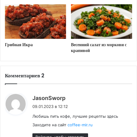
здоровое_питание
как_похудеть
полезно
пост
постная_еда
Грибная Икра
Весенний салат из моркови с
крапивой
Комментариев 2
:
JasonSworp
09.01.2023 в 12:12
Любишь пить кофе, лучшие рецепты здесь
Заходите на сайт
coffee-mir.ru
Войдите, чтобы ответить