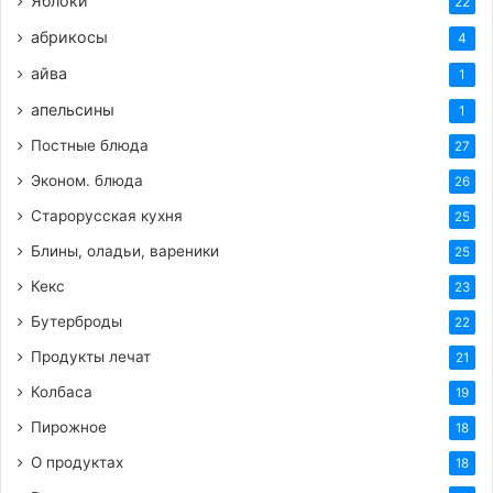
Яблоки
22
абрикосы
4
айва
1
апельсины
1
Постные блюда
27
Эконом. блюда
26
Старорусская кухня
25
Блины, оладьи, вареники
25
Кекс
23
Бутерброды
22
Продукты лечат
21
Колбаса
19
Пирожное
18
О продуктах
18