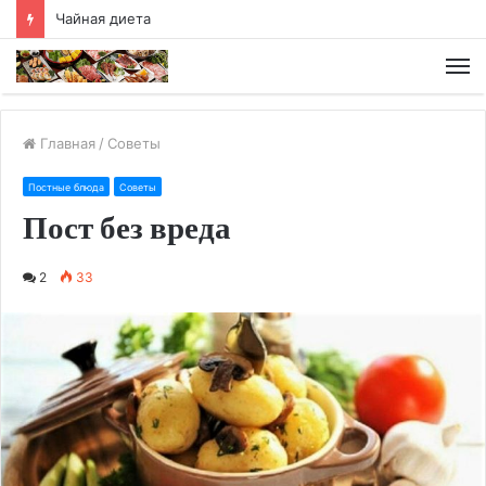
Чайная диета
М
Главная
/
Советы
Постные блюда
Советы
Пост без вреда
2
33