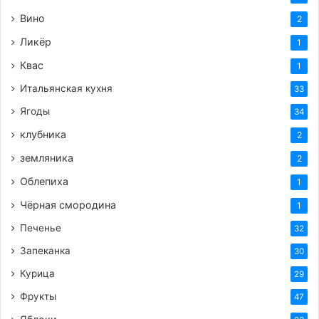
Вино
2
Ликёр
1
Квас
1
Итальянская кухня
33
Ягоды
34
клубника
2
земляника
2
Облепиха
1
Чёрная смородина
1
Печенье
32
Запеканка
30
Курица
29
Фрукты
47