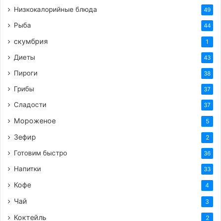
Низкокалорийные блюда
49
Рыба
44
скумбрия
1
Диеты
43
Пироги
38
Грибы
37
Сладости
37
Мороженое
5
Зефир
2
Готовим быстро
36
Напитки
33
Кофе
4
Чай
3
Коктейль
2