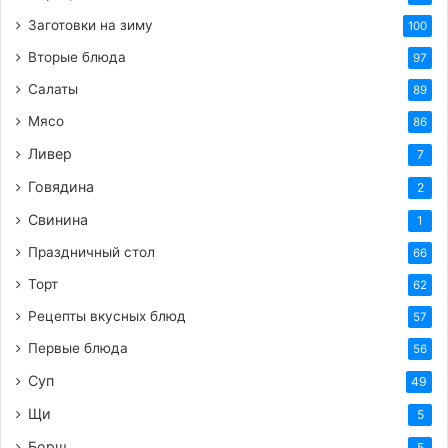
Сушеные травы
: орегано, базилик, тимьян,
Заготовки на зиму
100
розмарин (или смесь итальянских трав) – по
Вторые блюда
97
вкусу
Салаты
89
Чеснок
: 2-3 зубчика (по желанию, для
Мясо
86
аромата)
Ливер
7
Черный перец горошком
: по желанию
Говядина
2
Процесс приготовления:
Свинина
1
Праздничный стол
Подготовка помидоров:
66
Тщательно вымойте помидоры.
Торт
62
Если вы используете крупные помидоры,
Рецепты вкусных блюд
57
разрежьте их пополам или на четвертинки.
Первые блюда
56
Черри можно разрезать пополам или
Суп
49
оставить целыми (если они мелкие).
Щи
5
Удалите плодоножки.
Борщ
5