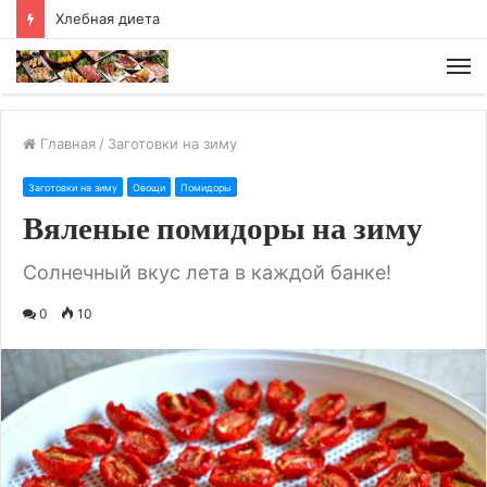
Хлебная диета
М
Главная
/
Заготовки на зиму
Заготовки на зиму
Овощи
Помидоры
Вяленые помидоры на зиму
Солнечный вкус лета в каждой банке!
0
10