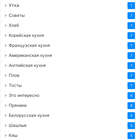
Не спешите:
Вяление – это процесс,
Утка
1
требующий терпения. Чем дольше помидоры
Советы
7
вялятся при низкой температуре, тем
насыщеннее будет их вкус.
Хлеб
7
Экспериментируйте со специями:
Добавьте в
Корейская кухня
7
масло сушеный чили для пикантности, паприку
Французская кухня
7
для цвета или копченую паприку для дымного
Американская кухня
7
аромата.
Английская кухня
7
Используйте масло повторно:
После того, как
Плов
7
вы съедите помидоры, не выливайте
ароматное масло! Оно пропитано вкусом
Тосты
7
помидоров, трав и чеснока и станет отличной
Это интересно
6
заправкой для салатов или основой для соусов.
Пряники
6
Проверяйте влажность:
Если помидоры
Белорусская кухня
5
кажутся вам слишком сухими, можно слегка
Шашлык
5
сбрызнуть их водой перед укладкой в банки.
Если же они слишком влажные, верните их в
Киш
5