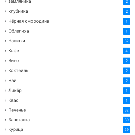
земляника
2
чтобы температура была низкой, чтобы
помидоры именно вялились, а не
клубника
2
запекались.
Чёрная смородина
1
Поставьте противень с помидорами в
Облепиха
1
духовку.
Напитки
32
Дверцу духовки оставьте приоткрытой
Кофе
4
(можно подложить деревянную лопатку
Вино
или полотенце), чтобы влага могла
2
свободно выходить.
Коктейль
2
Время вяления может варьироваться от
4
Чай
2
до 12 часов
, в зависимости от размера
Ликёр
1
помидоров, их сочности и температуры в
Квас
1
духовке. Периодически проверяйте
готовность: помидоры должны стать
Печенье
32
упругими, сморщенными, но при этом
Запеканка
30
оставаться слегка мягкими внутри. Они не
Курица
29
должны быть сухими и ломкими.