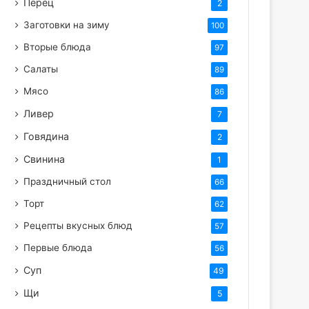
Перец
2
Заготовки на зиму
100
Вторые блюда
97
Салаты
89
Мясо
86
Ливер
7
Говядина
2
Свинина
1
Праздничный стол
66
Торт
62
Рецепты вкусных блюд
57
Первые блюда
56
Суп
49
Щи
5