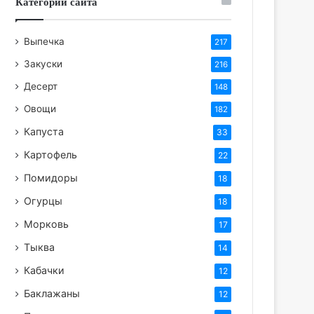
Категории сайта
Выпечка
217
Закуски
216
Десерт
148
Овощи
182
Капуста
33
Картофель
22
Помидоры
18
Огурцы
18
Морковь
17
Тыква
14
Кабачки
12
Баклажаны
12