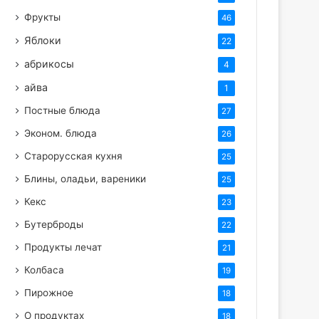
Фрукты
46
Яблоки
22
абрикосы
4
айва
1
Постные блюда
27
Эконом. блюда
26
Старорусская кухня
25
Блины, оладьи, вареники
25
Кекс
23
Бутерброды
22
Продукты лечат
21
Колбаса
19
Пирожное
18
О продуктах
18