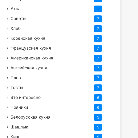
Утка
1
Советы
7
Хлеб
7
Корейская кухня
7
Французская кухня
7
Американская кухня
7
Английская кухня
7
Плов
7
Тосты
7
Это интересно
6
Пряники
6
Белорусская кухня
5
Шашлык
5
Киш
5