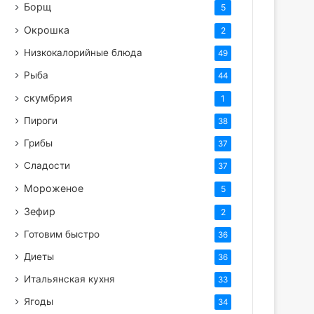
Борщ
5
Окрошка
2
Низкокалорийные блюда
49
Рыба
44
скумбрия
1
Пироги
38
Грибы
37
Сладости
37
Мороженое
5
Зефир
2
Готовим быстро
36
Диеты
36
Итальянская кухня
33
Ягоды
34