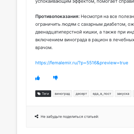
успокаивающим эффектом, помогает справит
Противопоказания:
Несмотря на все полезн
ограничить людям с сахарным диабетом, ож
двенадцатиперстной кишки, а также при и
включением винограда в рацион в лечебных
врачом.
https://femalemir.ru/?p=5516&preview=true
Теги
виноград
десерт
еда_в_пост
закуска
Не забудьте поделиться статьей: