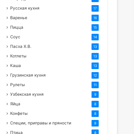
Русская кухня
17
Варенье
16
Пицца
15
Соус
14
Пасха Х.В.
13
Котлеты
13
Каша
13
Грузинская кухня
12
Рулеты
11
Узбекская кухня
9
Яйца
8
Конфеты
8
Специи, приправы и пряности
8
Птица
8