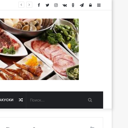
Facebook
Twitter
Instagram
vk.com
Одноклассники
Telegram
Авторизация
Sidebar
Поиск...
Случайная
АКУСКИ
статья