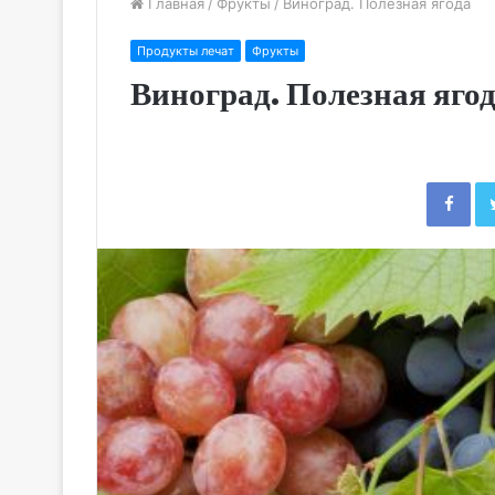
Главная
/
Фрукты
/
Виноград. Полезная ягода
Продукты лечат
Фрукты
Виноград. Полезная яго
Fac