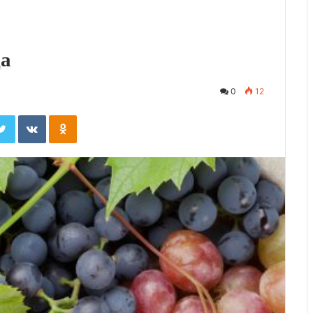
да
0
12
ebook
Twitter
Вконтакте
Одноклассники