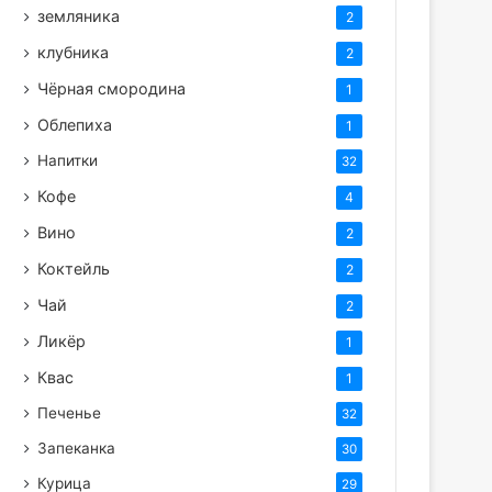
земляника
2
клубника
2
Чёрная смородина
1
Облепиха
1
Напитки
32
Кофе
4
Вино
2
Коктейль
2
Чай
2
Ликёр
1
Квас
1
Печенье
32
Запеканка
30
Курица
29