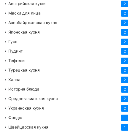
Австрийская кухня
2
плоды с ярким цветом.
Маски для лица
2
https://femalemir.ru/?p=6636&preview=true
Азербайджанская кухня
2
Японская кухня
2
Гусь
2
Пудинг
2
Теги
слива
фрукты
ягоды
Тефтели
2
Турецкая кухня
2
Халва
2
История блюда
2
Средне-азиатская кухня
2
Украинская кухня
2
Фондю
1
Швейцарская кухня
1