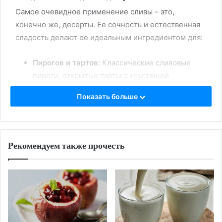
Самое очевидное применение сливы – это,
конечно же, десерты. Ее сочность и естественная
сладость делают ее идеальным ингредиентом для:
Пирогов и тартов:
Классические сливовые
пироги, открытые тарты с хрустящей
корочкой, кексы и маффины – слива прекрасно
Показать больше
сочетается с тестом, придавая ему нежность и
фруктовую нотку.
Компотов и варенья:
Густые, ароматные
компоты и варенье из сливы – это настоящий
Рекомендуем также прочесть
вкус лета, который можно сохранить на зиму.
Десертов с творогом и йогуртом:
Свежие или
запеченные сливы прекрасно дополнят
творожные запеканки, сырники, йогурты и
муссы.