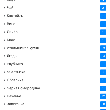
рецептов косточку следует удалить. Это
можно сделать ножом, разрезав сливу
Чай
3
пополам, или специальным инструментом.
Коктейль
2
**Экспериментируйте со специями:** Слива
Вино
2
прекрасно сочетается с корицей, имбирем,
Ликёр
1
гвоздикой, мускатным орехом, а также с
острыми специями, такими как чили или
Квас
1
черный перец. Не бойтесь добавлять их в свои
Итальянская кухня
33
блюда.
Ягоды
34
**Замораживайте:** Если у вас большой
клубника
2
урожай слив, их можно заморозить. Для этого
земляника
2
промойте сливы, удалите косточки и
разложите их на противне в один слой. После
Облепиха
1
замораживания переложите в пакеты или
Чёрная смородина
1
контейнеры. Замороженные сливы отлично
Печенье
32
подходят для компотов, смузи и выпечки.
Запеканка
30
**Используйте листья:** В некоторых кухнях