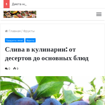
Диета на отварном картофеле
М
Главная
/
Фрукты
Продукты лечат
Фрукты
Слива в кулинарии: от
десертов до основных блюд
0
9