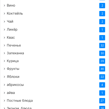
Вино
2
Коктейль
2
Чай
2
Ликёр
1
Квас
1
Печенье
32
Запеканка
30
Курица
29
Фрукты
46
Яблоки
22
абрикосы
4
айва
1
Постные блюда
27
Эконом. блюда
26