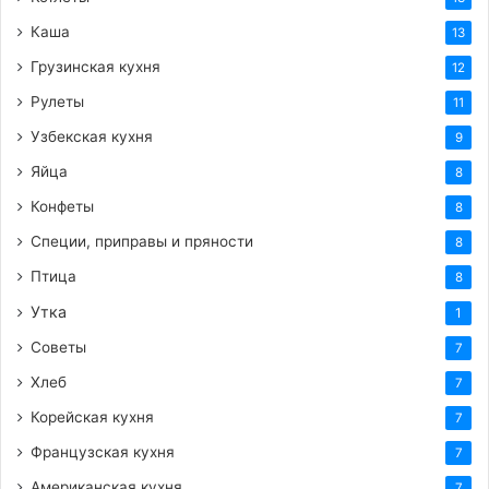
Каша
13
Грузинская кухня
12
Рулеты
11
Узбекская кухня
9
Яйца
8
Конфеты
8
Специи, приправы и пряности
8
Птица
8
Утка
1
Советы
7
Хлеб
7
Корейская кухня
7
Французская кухня
7
Американская кухня
7