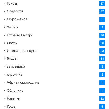
Грибы
37
Сладости
37
Мороженое
5
Зефир
2
Готовим быстро
36
Диеты
36
Итальянская кухня
33
Ягоды
34
земляника
2
клубника
2
Чёрная смородина
1
Облепиха
1
Напитки
32
Кофе
4