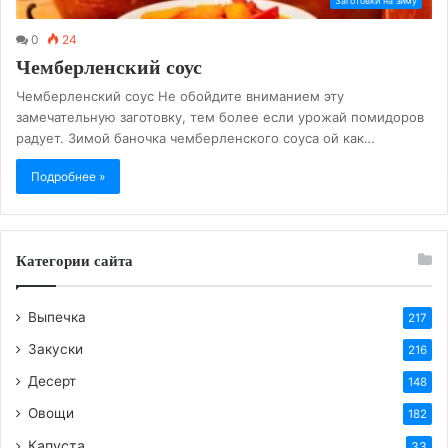
Заготовки на зиму
0
24
Чемберленский соус
Чемберленский соус Не обойдите вниманием эту
замечательную заготовку, тем более если урожай помидоров
радует. Зимой баночка чемберленского соуса ой как…
Подробнее »
Категории сайта
Выпечка
217
Закуски
216
Десерт
148
Овощи
182
Капуста
33