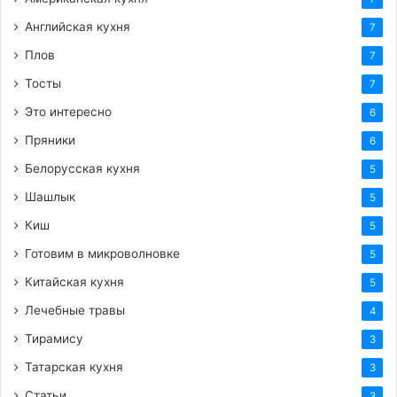
Английская кухня
7
Плов
7
Тосты
7
Это интересно
6
Пряники
6
Белорусская кухня
5
Шашлык
5
Киш
5
Готовим в микроволновке
5
Китайская кухня
5
Лечебные травы
4
Тирамису
3
Татарская кухня
3
Статьи
3