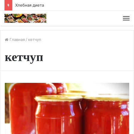
Хлебная диета
М
Главная
/
кетчуп
кетчуп