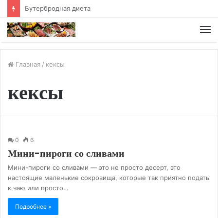
Хлебная диета
М
Главная
/
кексы
кексы
0
6
Мини-пироги со сливами
Мини-пироги со сливами — это не просто десерт, это
настоящие маленькие сокровища, которые так приятно подать
к чаю или просто…
Подробнее »