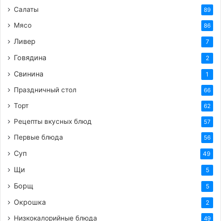
Салаты
89
Мясо
86
Ливер
7
Говядина
2
Свинина
1
Праздничный стол
66
Торт
62
Рецепты вкусных блюд
57
Первые блюда
56
Суп
49
Щи
5
Борщ
5
Окрошка
2
Низкокалорийные блюда
49