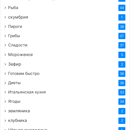
Рыба
44
скумбрия
1
Пироги
38
Грибы
37
Сладости
37
Мороженое
5
Зефир
2
Готовим быстро
36
Диеты
36
Итальянская кухня
33
Ягоды
34
земляника
2
клубника
2
Чёрная смородина