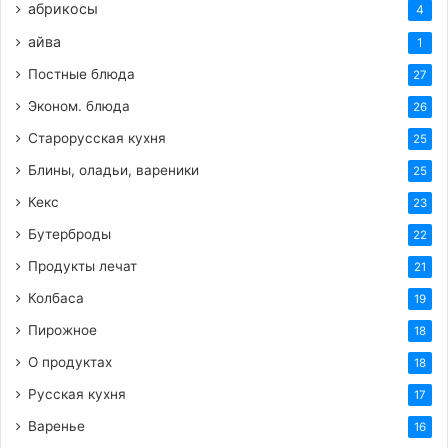
абрикосы
4
айва
1
Постные блюда
27
Эконом. блюда
26
Старорусская кухня
25
Блины, оладьи, вареники
25
Кекс
23
Бутерброды
22
Продукты лечат
21
Колбаса
19
Пирожное
18
О продуктах
18
Русская кухня
17
Варенье
16