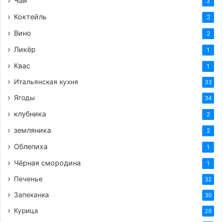
Чай
3
Коктейль
2
Вино
2
Ликёр
1
Квас
1
Итальянская кухня
33
Ягоды
34
клубника
2
земляника
2
Облепиха
1
Чёрная смородина
1
Печенье
32
Запеканка
30
Курица
29