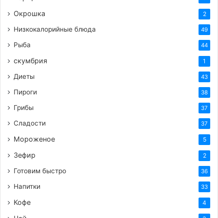
Окрошка
2
Низкокалорийные блюда
49
Рыба
44
скумбрия
1
Диеты
43
Пироги
38
Грибы
37
Сладости
37
Мороженое
5
Зефир
2
Готовим быстро
36
Напитки
33
Кофе
4