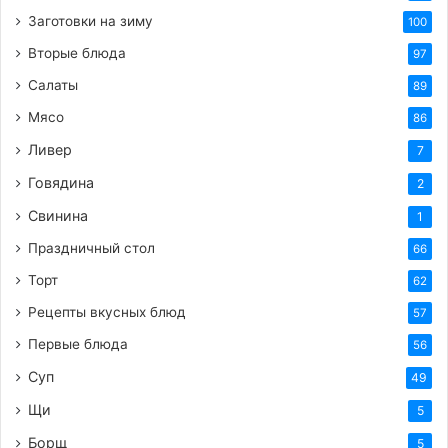
Заготовки на зиму
100
Вторые блюда
97
Салаты
89
Мясо
86
Ливер
7
Говядина
2
Свинина
1
Праздничный стол
66
Торт
62
Рецепты вкусных блюд
57
Первые блюда
56
Суп
49
Щи
5
Борщ
5