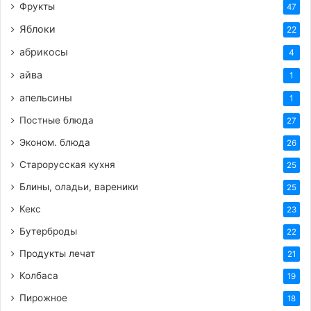
Фрукты
47
Яблоки
22
абрикосы
4
айва
1
апельсины
1
Постные блюда
27
Эконом. блюда
26
Старорусская кухня
25
Блины, оладьи, вареники
25
Кекс
23
Бутерброды
22
Продукты лечат
21
Колбаса
19
Пирожное
18