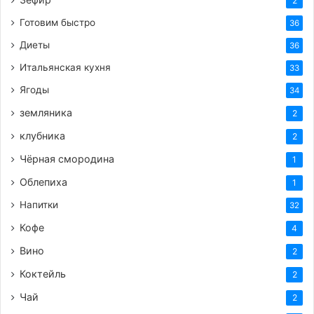
2
Готовим быстро
36
Диеты
36
Итальянская кухня
33
Ягоды
34
земляника
2
клубника
2
Чёрная смородина
1
Облепиха
1
Напитки
32
Кофе
4
Вино
2
Коктейль
2
Чай
2