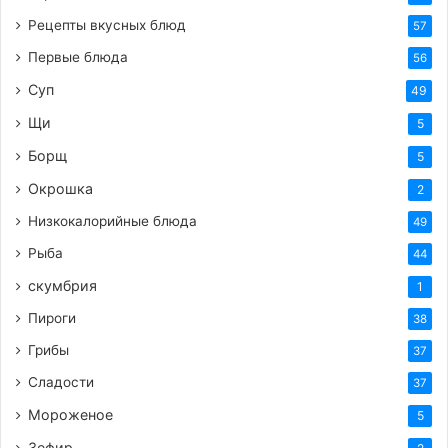
Рецепты вкусных блюд
57
Первые блюда
56
Суп
49
Щи
5
Борщ
5
Окрошка
2
Низкокалорийные блюда
49
Рыба
44
скумбрия
1
Пироги
38
Грибы
37
Сладости
37
Мороженое
5
Зефир