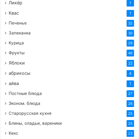
Ликёр
1
Квас
1
Печенье
32
Запеканка
30
Курица
29
Фрукты
46
Яблоки
22
абрикосы
4
айва
1
Постные блюда
27
Эконом. блюда
26
Старорусская кухня
25
Блины, оладьи, вареники
25
Кекс
23