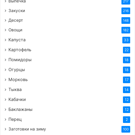
Выпечка
217
по 2 горошины чёрного и душистого перца,
Закуски
216
300 г мясных копчёностей,
Десерт
148
морковь, фиолетовая луковица,
Овощи
182
сливочное и растительное масло,
Капуста
33
2 ст. л. томатной пасты,
Картофель
22
копчёный чернослив,
Помидоры
18
пряности — по вкусу,
Огурцы
18
свежий укроп, лимон
Морковь
17
Приготовление:
Тыква
14
В куриный бульон добавить корень петрушки,
Кабачки
12
душистый и чёрный перец, немного посолить.
Когда пряности отдадут свой вкус —
Баклажаны
12
процедить.
Перец
2
Копчёности (колбасы, балык, корейку)
Заготовки на зиму
100
нарезать мелкими кубиками.