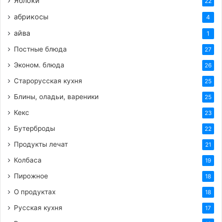
Яблоки
22
абрикосы
4
айва
1
Постные блюда
27
Эконом. блюда
26
Старорусская кухня
25
Блины, оладьи, вареники
25
Кекс
23
Бутерброды
22
Продукты лечат
21
Колбаса
19
Пирожное
18
О продуктах
18
Русская кухня
17