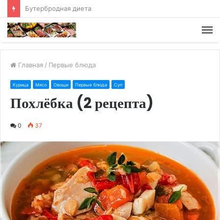
Хлебная диета
М
Главная
/
Первые блюда
Курица
Мясо
Овощи
Первые блюда
Суп
Похлёбка (2 рецепта)
0
37