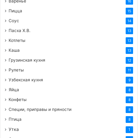
Варенье
16
Пицца
15
Соус
14
Пасха Х.В.
13
Котлеты
13
Каша
13
Грузинская кухня
12
Рулеты
11
Узбекская кухня
9
Яйца
8
Конфеты
8
Специи, приправы и пряности
8
Птица
8
Утка
1