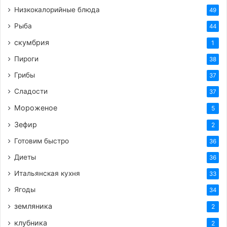
Низкокалорийные блюда
49
Рыба
44
Теги
вкусный рецепт
готовим сами
здоровое_питание
капуста
курица
морковь
мясо
овощи
первое
скумбрия
1
первые блюда
помидоры
похлёбка
рецепт
суп
торт
Пироги
38
Грибы
37
Сладости
37
Мороженое
5
Зефир
2
Готовим быстро
36
Диеты
36
Итальянская кухня
33
Ягоды
34
земляника
2
клубника
2