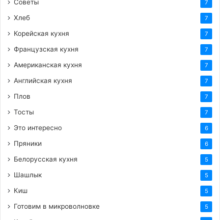
Советы
7
Хлеб
7
Корейская кухня
7
Французская кухня
7
Американская кухня
7
Английская кухня
7
Плов
7
Тосты
7
Это интересно
6
Пряники
6
Белорусская кухня
5
Шашлык
5
Киш
5
Готовим в микроволновке
5