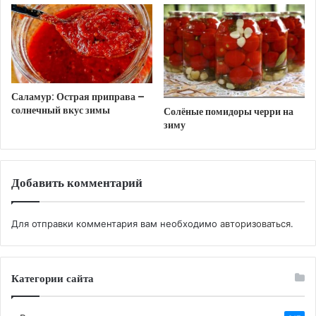
Готовую похлёбку посыпать измельчённым
зелёным луком.
Мясная похлёбка
Ингредиенты:
Саламур: Острая приправа –
солнечный вкус зимы
Солёные помидоры черри на
зиму
Добавить комментарий
Для отправки комментария вам необходимо
авторизоваться
.
куриный бульон,
Категории сайта
корень петрушки,
соль,