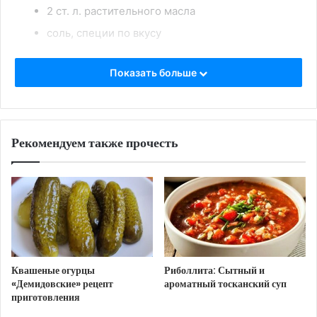
2 ст. л. растительного масла
соль, специи по вкусу
Приготовление:
Показать больше
Курицу нарезать кубиками и отварить в 1,5
литрах воды.
Китайскую капусту нарезать соломкой.
Рекомендуем также прочесть
Перец и помидоры нарезать кубиками,
морковь натереть на тёрке, лук и чеснок
измельчить.
Лук и морковь обжарить на масле 5 минут,
затем добавить перец и чеснок, готовить ещё
5 минут.
В кипящий бульон добавить обжаренные
Квашеные огурцы
Риболлита: Сытный и
овощи, варить 10 минут, затем добавить
«Демидовские» рецепт
ароматный тосканский суп
приготовления
капусту и помидоры, варить ещё 10 минут.