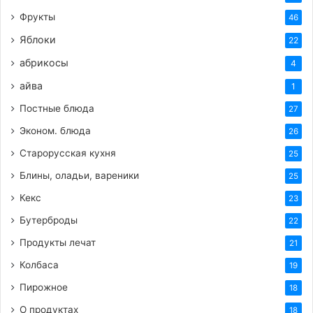
Фрукты
46
Яблоки
22
абрикосы
4
айва
1
Постные блюда
27
Эконом. блюда
26
Старорусская кухня
25
Блины, оладьи, вареники
25
Кекс
23
Бутерброды
22
Продукты лечат
21
Колбаса
19
Пирожное
18
О продуктах
18