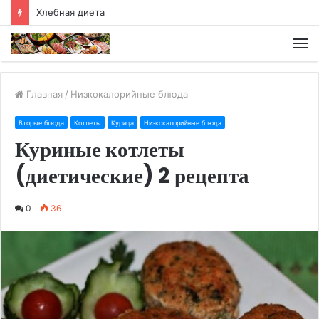
Хлебная диета
М
Главная
/
Низкокалорийные блюда
Вторые блюда
Котлеты
Курица
Низкокалорийные блюда
Куриные котлеты
(диетические) 2 рецепта
0
36