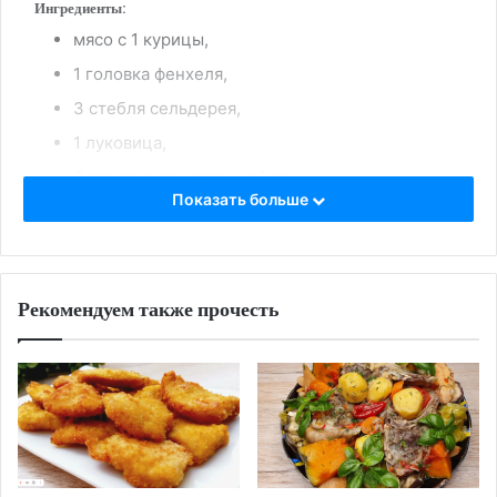
Ингредиенты:
мясо с 1 курицы,
1 головка фенхеля,
3 стебля сельдерея,
1 луковица,
2 стакана газированной воды,
Показать больше
соль и чёрный перец
Приготовление:
Куриное мясо пропустить через мясорубку,
Рекомендуем также прочесть
добавить головку фенхеля, стебли сельдерея,
лук.
Добавить туда газированную воду для
воздушности, соль и перец.
Сделайте привычную форму котлет,
параллельно подготовить духовой шкаф.