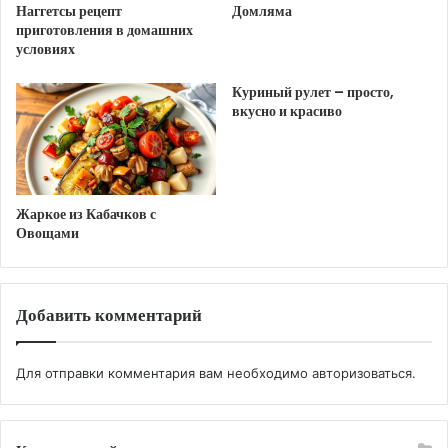
Смазать сковороду растительным маслом и
Наггетсы рецепт
Домляма
приготовления в домашних
слегка обжарить диетические котлеты с двух
условиях
сторон.
Долее запечь в духовке в течении 10 минут
Куриный рулет – просто,
вкусно и красиво
при температуре 200 градусов.
Куриные котлеты «Душечка»
Ингредиенты:
Жаркое из Кабачков с
куриное филе,
Овощами
200 г сыра,
200 г батона,
молоко,
Добавить комментарий
2 луковицы,
2 моркови,
Для отправки комментария вам необходимо
авторизоваться
.
2 яйца,
180 г майонеза,