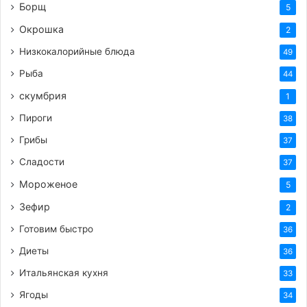
Борщ
5
Теги
вкусный рецепт
вторые блюда
готовим сами
Окрошка
2
здоровое_питание
котлеты
курица
полезно
похудеть
Низкокалорийные блюда
49
похудеть_быстро
сыр
Рыба
44
скумбрия
1
Пироги
38
Грибы
37
Сладости
37
Мороженое
5
Зефир
2
Готовим быстро
36
Диеты
36
Итальянская кухня
33
Ягоды
34