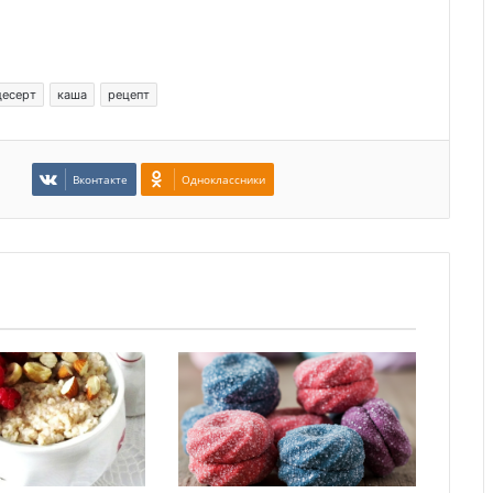
десерт
каша
рецепт
Вконтакте
Одноклассники