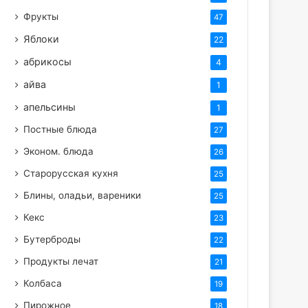
Фрукты
47
Яблоки
22
абрикосы
4
айва
1
апельсины
1
Постные блюда
27
Эконом. блюда
26
Старорусская кухня
25
Блины, оладьи, вареники
25
Кекс
23
Бутерброды
22
Продукты лечат
21
Колбаса
19
Пирожное
18