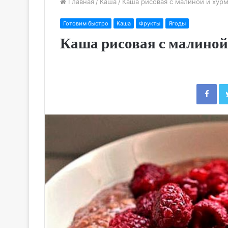
Главная
/
Каша
/
Каша рисовая с малиной и хур
Готовим быстро
Каша
Фрукты
Ягоды
Каша рисовая с малиной
Fac