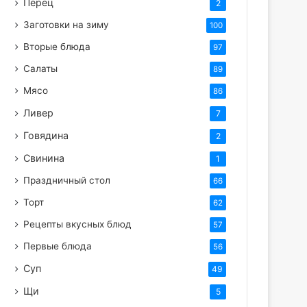
Перец
2
Заготовки на зиму
100
Вторые блюда
97
Салаты
89
Мясо
86
Ливер
7
Говядина
2
Свинина
1
Праздничный стол
66
Торт
62
Рецепты вкусных блюд
57
Первые блюда
56
Суп
49
Щи
5