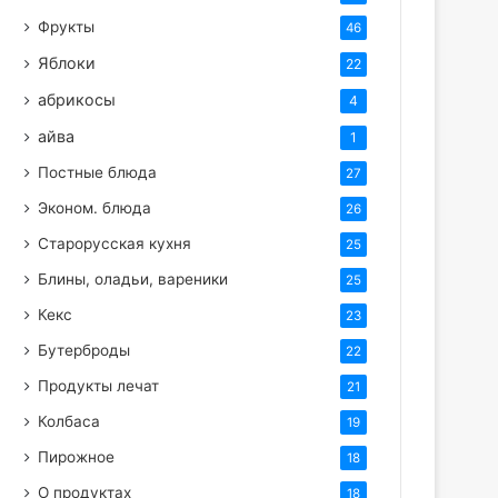
Фрукты
46
Яблоки
22
абрикосы
4
айва
1
Постные блюда
27
Эконом. блюда
26
Старорусская кухня
25
Блины, оладьи, вареники
25
Кекс
23
Бутерброды
22
Продукты лечат
21
Колбаса
19
Пирожное
18
О продуктах
18