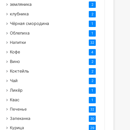
земляника
2
клубника
2
Чёрная смородина
1
Облепиха
1
Напитки
32
Кофе
4
Вино
2
Коктейль
2
Чай
2
Ликёр
1
Квас
1
Печенье
32
Запеканка
30
Курица
29