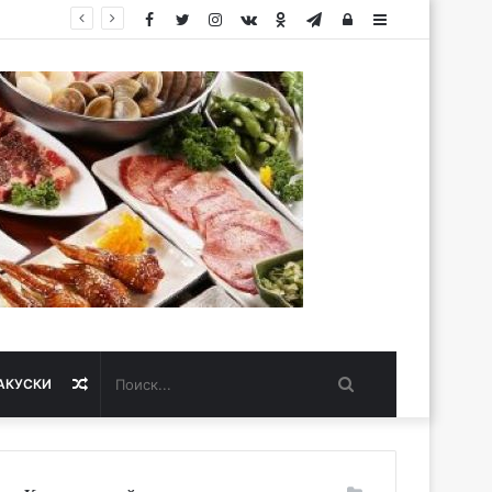
Facebook
Twitter
Instagram
vk.com
Одноклассники
Telegram
Авторизация
Sidebar
Поиск...
Случайная
АКУСКИ
статья