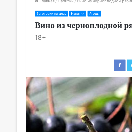
Главная
/
Напитки
/
Вино из черноплодной ряб
Заготовки на зиму
Напитки
Ягоды
Вино из черноплодной 
18+
Fac