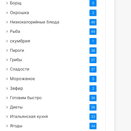
Борщ
5
Окрошка
2
Низкокалорийные блюда
49
Рыба
44
скумбрия
1
Пироги
38
Грибы
37
Сладости
37
Мороженое
5
Зефир
2
Готовим быстро
36
Диеты
36
Итальянская кухня
33
Ягоды
34