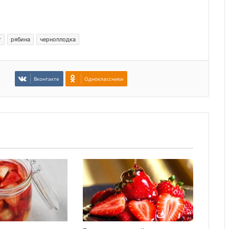
т
рябина
черноплодка
Вконтакте
Одноклассники