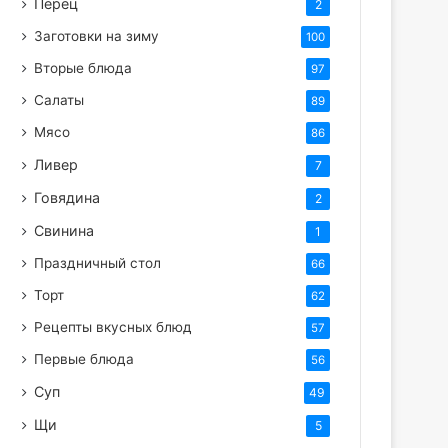
Перец
2
Заготовки на зиму
100
Вторые блюда
97
Салаты
89
Мясо
86
Ливер
7
Говядина
2
Свинина
1
Праздничный стол
66
Торт
62
Рецепты вкусных блюд
57
Первые блюда
56
Суп
49
Щи
5