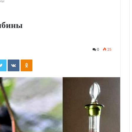
ины
рябины
0
25
ebook
Twitter
Вконтакте
Одноклассники