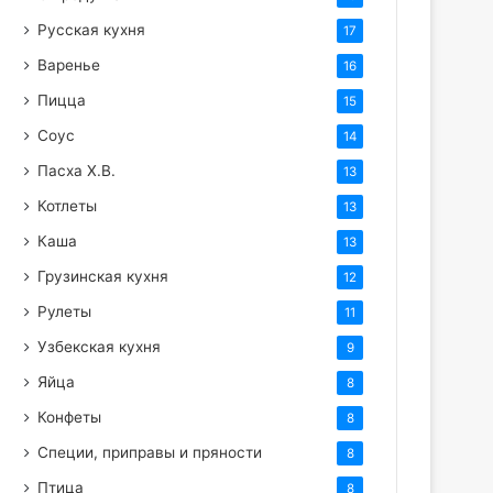
Русская кухня
17
Варенье
16
Пицца
15
Соус
14
Пасха Х.В.
13
Котлеты
13
Каша
13
Грузинская кухня
12
Рулеты
11
Узбекская кухня
9
Яйца
8
Конфеты
8
Специи, приправы и пряности
8
Птица
8