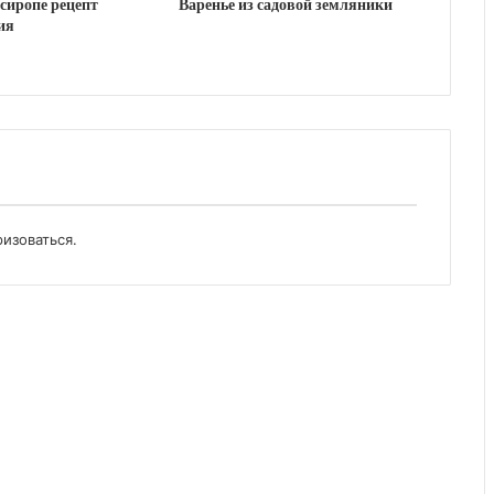
сиропе рецепт
Варенье из садовой земляники
ия
ризоваться
.