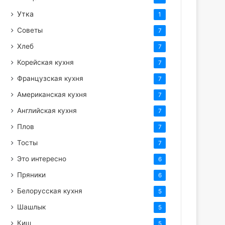
Утка
1
Советы
7
Хлеб
7
Корейская кухня
7
Французская кухня
7
Американская кухня
7
Английская кухня
7
Плов
7
Тосты
7
Это интересно
6
Пряники
6
Белорусская кухня
5
Шашлык
5
Киш
5