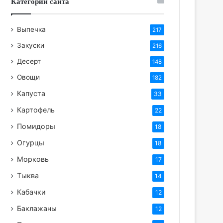
Категории сайта
Выпечка
217
Закуски
216
Десерт
148
Овощи
182
Капуста
33
Картофель
22
Помидоры
18
Огурцы
18
Морковь
17
Тыква
14
Кабачки
12
Баклажаны
12