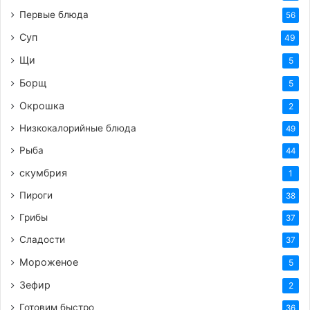
Первые блюда
56
духовки и дайте немного остыть.
Суп
49
Шаг 3: Готовим нежную творожную начинку
Щи
5
Борщ
Творог протрите через сито или пробейте
5
блендером до однородной, гладкой
Окрошка
2
консистенции. Это очень важный шаг для
Низкокалорийные блюда
49
получения нежной начинки без комочков.
Рыба
44
В отдельной миске взбейте яйца с сахаром и
скумбрия
1
ванильным сахаром до пышной светлой массы.
Пироги
38
Добавьте к яичной смеси сметану и крахмал.
Перемешайте до однородности.
Грибы
37
Аккуратно соедините творожную массу с
Сладости
37
яично-сметанной смесью. Тщательно
Мороженое
5
перемешайте лопаткой или венчиком до
Зефир
2
получения однородного крема.
Готовим быстро
36