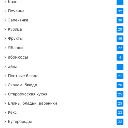
Квас
1
иначе он может стать сухим.
Печенье
32
Шаг 5: Охлаждение и украшение
Запеканка
30
Курица
29
Когда торт будет готов, выключите духовку, но
Фрукты
не вынимайте торт сразу. Оставьте его в
46
приоткрытой духовке еще на 15-20 минут. Это
Яблоки
22
поможет избежать резкого перепада
абрикосы
4
температур и предотвратит появление трещин
айва
1
на поверхности.
Постные блюда
27
Затем аккуратно достаньте торт из духовки и
дайте ему полностью остыть в форме при
Эконом. блюда
26
комнатной температуре. После этого можно
Старорусская кухня
25
снять бортики разъемной формы.
Блины, оладьи, вареники
25
Перед подачей украсьте торт по своему вкусу.
Кекс
23
Свежие ягоды придадут ему яркости и
Бутерброды
22
свежести, тертый шоколад – изысканности, а