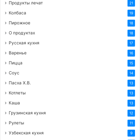
листик мяты добавит финальный штрих.
Продукты лечат
21
Колбаса
19
Советы для идеального творожного торта:
Пирожное
18
О продуктах
Качество творога:
Используйте хороший, не
18
слишком влажный творог. Если творог очень
Русская кухня
17
влажный, его можно предварительно откинуть
Варенье
16
на сито, чтобы стекла лишняя сыворотка.
Пицца
15
Однородность начинки:
Протирание творога
Соус
14
через сито или использование блендера –
Пасха Х.В.
залог гладкой и нежной начинки.
13
Котлеты
Не перепекайте:
Творожный торт лучше
13
недопечь, чем перепечь. Он «дойдет» при
Каша
13
остывании.
Грузинская кухня
12
Терпение при охлаждении:
Дайте торту
Рулеты
11
полностью остыть. Так он лучше сохранит
Узбекская кухня
9
форму и станет еще вкуснее.