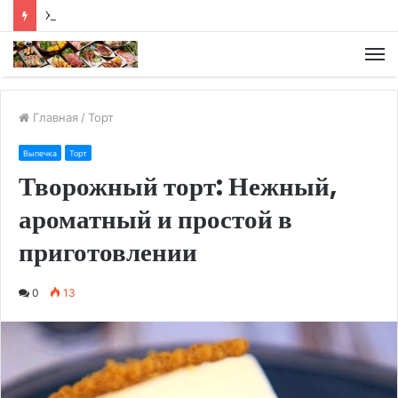
Хлебная диета
М
Главная
/
Торт
Выпечка
Торт
Творожный торт: Нежный,
ароматный и простой в
приготовлении
0
13