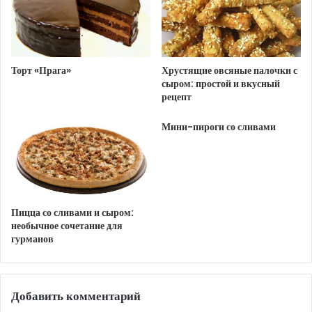
рассыпчатый) – 500 г
Сахар – 150 г (можно регулировать по вкусу)
Яйца куриные – 2 шт.
Торт «Прага»
Хрустящие овсяные палочки с
Сметана (жирность 15-20%) – 100 г
сыром: простой и вкусный
рецепт
Ванильный сахар или ванильный экстракт – 1
ч.л.
Мини-пироги со сливами
Крахмал кукурузный (или картофельный) – 2
ст.л.
Для украшения (по желанию):
Пицца со сливами и сыром:
необычное сочетание для
Свежие ягоды (малина, клубника, голубика)
гурманов
Тертый шоколад
Мята
Добавить комментарий
Пошаговый рецепт: