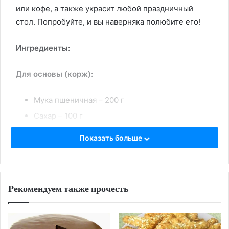
или кофе, а также украсит любой праздничный
стол. Попробуйте, и вы наверняка полюбите его!
Ингредиенты:
Для основы (корж):
Мука пшеничная – 200 г
Сахар – 100 г
Сливочное масло (холодное) – 100 г
Показать больше
Яйцо куриное – 1 шт.
Разрыхлитель теста – 1 ч.л.
Щепотка соли
Рекомендуем также прочесть
Для творожной начинки:
Творог (жирность от 5% и выше, лучше