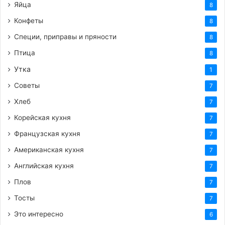
Яйца
8
Наслаждайтесь этим чудесным домашним
Конфеты
8
творожным тортом! Он обязательно станет вашим
Специи, приправы и пряности
8
любимым рецептом для уютных семейных
Птица
8
чаепитий.
Утка
1
https://femalemir.ru/?p=6031&preview=true
Советы
7
Хлеб
7
Корейская кухня
7
1
Французская кухня
7
Американская кухня
7
Теги
вкусный рецепт
выпечка
десерт
сладости
Английская кухня
7
творожный
торт
Плов
7
Тосты
7
Это интересно
6