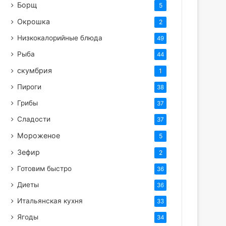
Борщ
5
Окрошка
2
Низкокалорийные блюда
49
Рыба
44
скумбрия
1
Пироги
38
Грибы
37
Сладости
37
Мороженое
5
Зефир
2
Готовим быстро
36
Диеты
36
Итальянская кухня
33
Ягоды
34