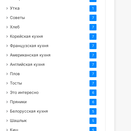
Утка
1
Советы
7
Хлеб
7
Корейская кухня
7
Французская кухня
7
Американская кухня
7
Английская кухня
7
Плов
7
Тосты
7
Это интересно
6
Пряники
6
Белорусская кухня
5
Шашлык
5
Киш
5