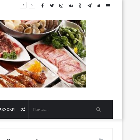
Facebook
Twitter
Instagram
vk.com
Одноклассники
Telegram
Авторизация
Sidebar
Поиск...
Случайная
АКУСКИ
статья