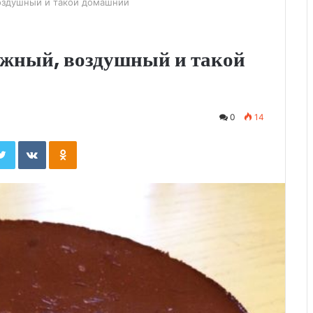
воздушный и такой домашний
ежный, воздушный и такой
0
14
ebook
Twitter
Вконтакте
Одноклассники