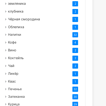
земляника
2
клубника
2
Чёрная смородина
1
Облепиха
1
Напитки
32
Кофе
4
Вино
2
Коктейль
2
Чай
2
Ликёр
1
Квас
1
Печенье
32
Запеканка
30
Курица
29