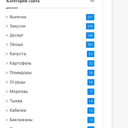
Категории сайта
Выпечка
217
Закуски
216
Десерт
148
Овощи
182
Капуста
33
Картофель
22
Помидоры
18
Огурцы
18
Морковь
17
Тыква
14
Кабачки
12
Баклажаны
12