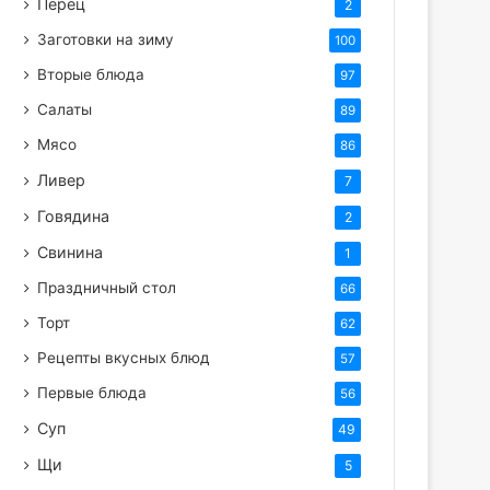
Перец
2
Заготовки на зиму
100
Вторые блюда
97
Салаты
89
Мясо
86
Ливер
7
Говядина
2
Свинина
1
Праздничный стол
66
Торт
62
Рецепты вкусных блюд
57
Первые блюда
56
Суп
49
Щи
5