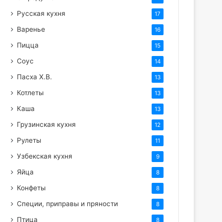
Русская кухня
17
Варенье
16
Пицца
15
Соус
14
Пасха Х.В.
13
Котлеты
13
Каша
13
Грузинская кухня
12
Рулеты
11
Узбекская кухня
9
Яйца
8
Конфеты
8
Специи, приправы и пряности
8
Птица
8