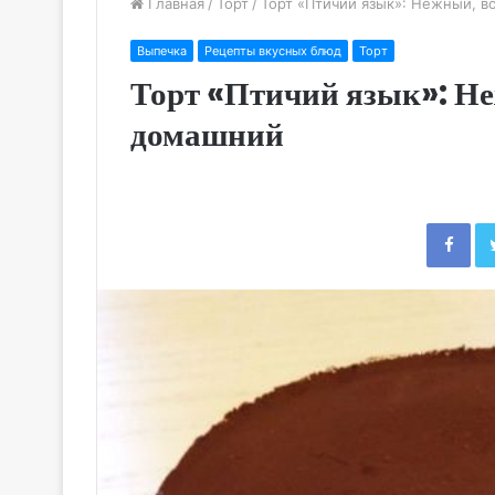
Главная
/
Торт
/
Торт «Птичий язык»: Нежный, 
Выпечка
Рецепты вкусных блюд
Торт
Торт «Птичий язык»: Н
домашний
Fac