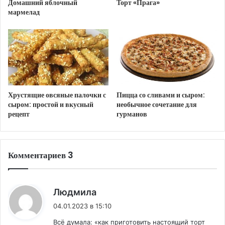
Домашний яблочный
Торт «Прага»
маслом и нанести тесто слоем 1 см. Запекать
мармелад
10 минут при температуре 250 градусов до
золотистого цвета. Тесто остудить. Если
выпечка прямоугольной формы, разрезать на 2
одинаковых прямоугольника. В круглой форме
испечь 2 коржа.
Соединить 350 г сахара и 150 г воды. Добавить
Хрустящие овсяные палочки с
Пицца со сливами и сыром:
желатин, агар-агар, перемешать. Довести
сыром: простой и вкусный
необычное сочетание для
смесь до кипения, убавить огонь. Варить 25-30
рецепт
гурманов
мнут, помешивая, пока сироп не станет чуть
тягучим (если поднять ложку с сиропом, то
«нитка» с сиропом не должна оборваться). Как
Комментариев 3
начнёт густеть добавить лимонную кислоту.
Сливочное масло подержать при комнатной
:
Людмила
температуре, пока оно не станет мягким.
04.01.2023 в 15:10
Затем растереть его до белого цвета,
добавить сгущёнку комнатной температуры и
Всё думала: «как приготовить настоящий торт