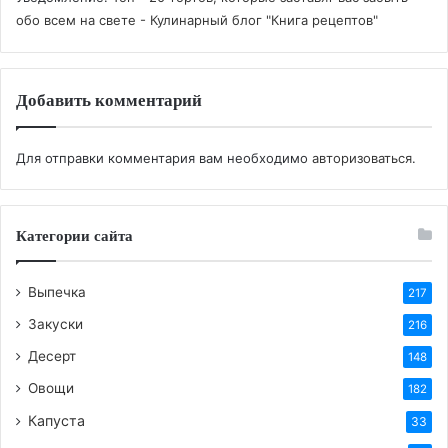
обо всем на свете - Кулинарный блог "Книга рецептов"
1
Добавить комментарий
Теги
вкусный рецепт
выпечка
готовим сами
десерт
печенье
пирог
пирожное
птичье_молоко
рецепт
смородина
торт
Для отправки комментария вам необходимо
авторизоваться
.
Категории сайта
Выпечка
217
Закуски
216
Десерт
148
Овощи
182
Капуста
33