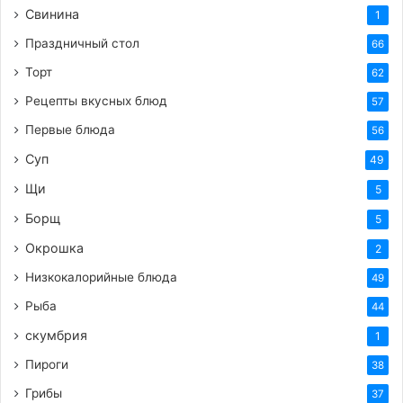
Свинина
1
Праздничный стол
66
Торт
62
Рецепты вкусных блюд
57
Первые блюда
56
Суп
49
Щи
5
Борщ
5
Окрошка
2
Низкокалорийные блюда
49
Рыба
44
скумбрия
1
Пироги
38
Грибы
37