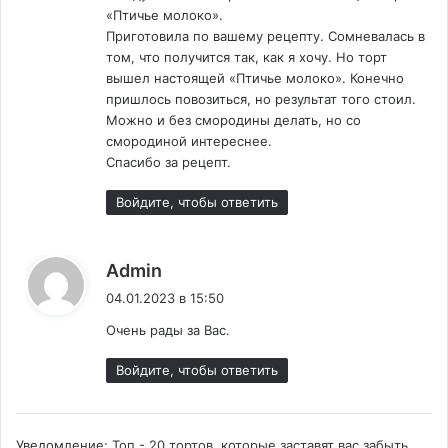
«Птичье молоко».
тщательно вымешать.
Приготовила по вашему рецепту. Сомневалась в
Яичные белки взбить миксером. Продолжая
том, что получится так, как я хочу. Но торт
взбивать, ввести тонкой струйкой сироп. Дать
вышел настоящей «Птичье молоко». Конечно
постоять 5 минут.
пришлось повозиться, но результат того стоил.
Можно и без смородины делать, но со
Масло добавить в белковую массу. Аккуратно
смородиной интереснее.
всё перемешать венчиком.
Спасибо за рецепт.
В форму или внутри рамки выложить корж,
Войдите, чтобы ответить
залить равномерно кремом, оставив примерно
100 г. Положить второй корж, выложить
оставшийся крем и охладить 15 минут в
:
Admin
холодильнике.
04.01.2023 в 15:50
Растопить горький шоколад, обмазать сверху и
Очень рады за Вас.
по бокам суфле, затем снова убрать торт в
Войдите, чтобы ответить
холодильник. При подаче каждую порцию
украсить веточкой спелой красной смородины.
Уведомление:
Топ - 20 тортов, которые заставят вас забыть
https://femalemir.ru/?p=4004&preview=true