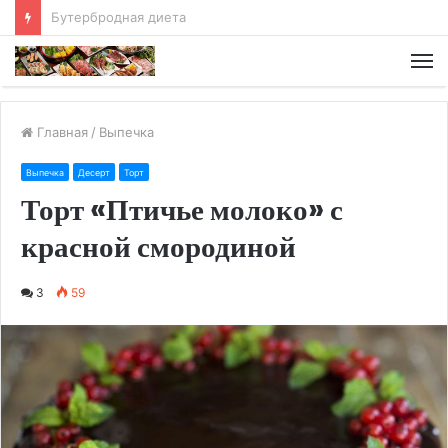
Хлебная диета
М
Главная
/
Выпечка
Выпечка
Десерт
Торт
Торт «Птичье молоко» с
красной смородиной
3
59