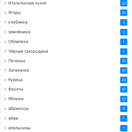
Итальянская кухня
33
Ягоды
34
клубника
2
земляника
2
Облепиха
1
Чёрная смородина
1
Печенье
32
Запеканка
30
Курица
29
Фрукты
47
Яблоки
22
абрикосы
4
айва
1
апельсины
1