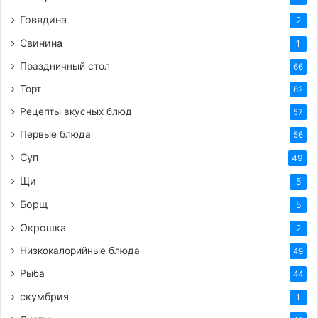
Говядина
2
Свинина
1
Праздничный стол
66
Торт
62
Рецепты вкусных блюд
57
Первые блюда
56
Суп
49
Щи
5
Борщ
5
Окрошка
2
Низкокалорийные блюда
49
Рыба
44
скумбрия
1