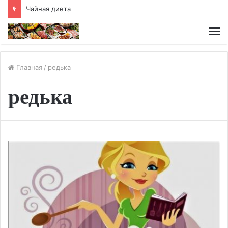
Чайная диета
М
Главная
/
редька
редька