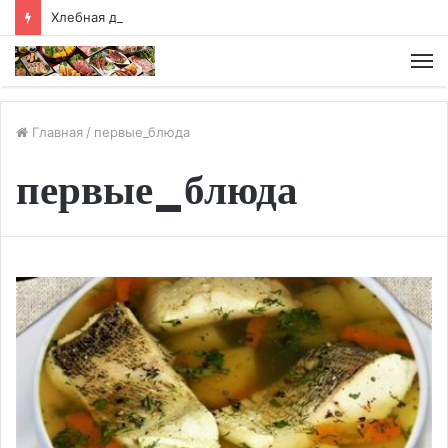
Хлебная диета
М
Главная
/
первые_блюда
первые_блюда