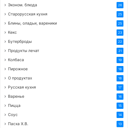
Эконом. блюда
26
Старорусская кухня
25
Блины, оладьи, вареники
25
Кекс
23
Бутерброды
22
Продукты лечат
21
Колбаса
19
Пирожное
18
О продуктах
18
Русская кухня
17
Варенье
16
Пицца
15
Соус
14
Пасха Х.В.
13