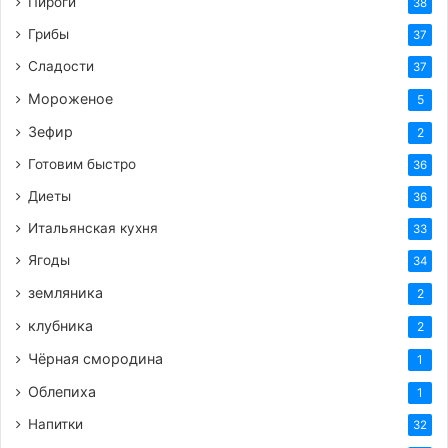
Пироги
38
Грибы
37
Сладости
37
Мороженое
5
Зефир
2
Готовим быстро
36
Диеты
36
Итальянская кухня
33
Ягоды
34
земляника
2
клубника
2
Чёрная смородина
1
Облепиха
1
Напитки
32