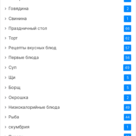
Говядина
2
Свинина
1
Праздничный стол
66
Торт
62
Рецепты вкусных блюд
57
Первые блюда
56
Суп
49
Щи
5
Борщ
5
Окрошка
2
Низкокалорийные блюда
49
Рыба
44
скумбрия
1