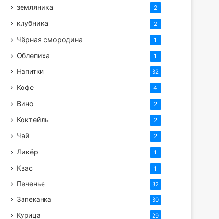
земляника
2
клубника
2
Чёрная смородина
1
Облепиха
1
Напитки
32
Кофе
4
Вино
2
Коктейль
2
Чай
2
Ликёр
1
Квас
1
Печенье
32
Запеканка
30
Курица
29