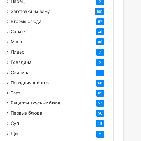
Перец
2
Заготовки на зиму
100
Вторые блюда
97
Салаты
89
Мясо
86
Ливер
7
Говядина
2
Свинина
1
Праздничный стол
66
Торт
62
Рецепты вкусных блюд
57
Первые блюда
56
Суп
49
Щи
5