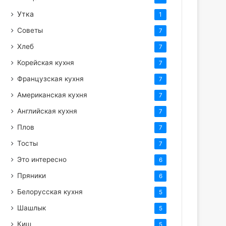
Утка
1
Советы
7
Хлеб
7
Корейская кухня
7
Французская кухня
7
Американская кухня
7
Английская кухня
7
Плов
7
Тосты
7
Это интересно
6
Пряники
6
Белорусская кухня
5
Шашлык
5
Киш
5