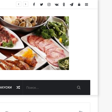
Facebook
Twitter
Instagram
vk.com
Одноклассники
Telegram
Авторизация
Sidebar
Поиск...
Случайная
АКУСКИ
статья