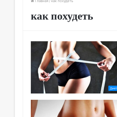
Главная
/
как похудеть
как похудеть
Дие