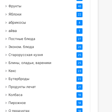
Фрукты
46
Яблоки
22
абрикосы
4
айва
1
Постные блюда
27
Эконом. блюда
26
Старорусская кухня
25
Блины, оладьи, вареники
25
Кекс
23
Бутерброды
22
Продукты лечат
21
Колбаса
19
Пирожное
18
О продуктах
18