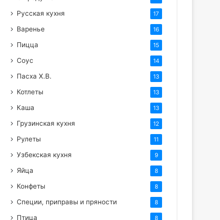
Русская кухня
17
Варенье
16
Пицца
15
Соус
14
Пасха Х.В.
13
Котлеты
13
Каша
13
Грузинская кухня
12
Рулеты
11
Узбекская кухня
9
Яйца
8
Конфеты
8
Специи, приправы и пряности
8
Птица
8