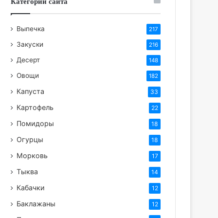
Категории сайта
Выпечка
217
Закуски
216
Десерт
148
Овощи
182
Капуста
33
Картофель
22
Помидоры
18
Огурцы
18
Морковь
17
Тыква
14
Кабачки
12
Баклажаны
12