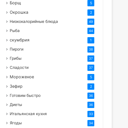
Борщ
5
Окрошка
2
Низкокалорийные блюда
49
Рыба
44
скумбрия
1
Пироги
38
Грибы
37
Сладости
37
Мороженое
5
Зефир
2
Готовим быстро
36
Диеты
36
Итальянская кухня
33
Ягоды
34