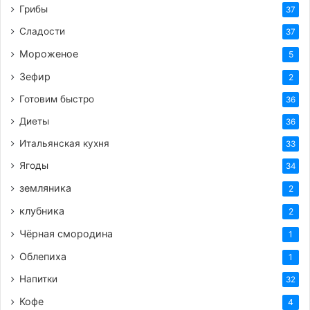
Грибы
37
Сладости
37
Мороженое
5
Зефир
2
Готовим быстро
36
Диеты
36
Итальянская кухня
33
Ягоды
34
земляника
2
клубника
2
Чёрная смородина
1
Облепиха
1
Напитки
32
Кофе
4