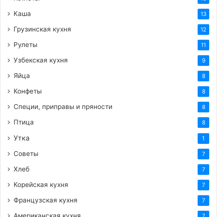
Каша
13
Грузинская кухня
12
Рулеты
11
Узбекская кухня
9
Яйца
8
Конфеты
8
Специи, приправы и пряности
8
Птица
8
Утка
1
Советы
7
Хлеб
7
Корейская кухня
7
Французская кухня
7
Американская кухня
7