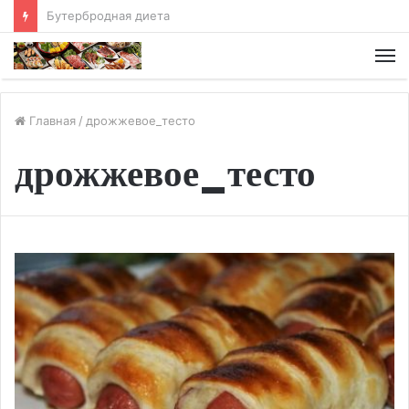
Хлебная диета
М
Главная
/
дрожжевое_тесто
дрожжевое_тесто