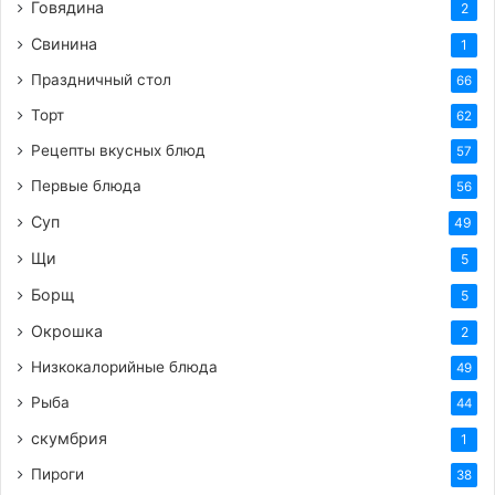
Говядина
2
Свинина
1
Праздничный стол
66
Торт
62
Рецепты вкусных блюд
57
Первые блюда
56
Суп
49
Щи
5
Борщ
5
Окрошка
2
Низкокалорийные блюда
49
Рыба
44
скумбрия
1
Пироги
38