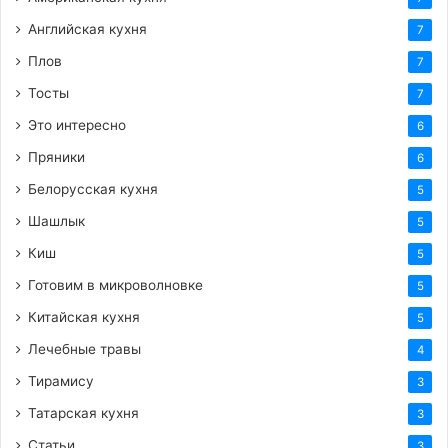
Английская кухня
7
Плов
7
Тосты
7
Это интересно
6
Пряники
6
Белорусская кухня
5
Шашлык
5
Киш
5
Готовим в микроволновке
5
Китайская кухня
5
Лечебные травы
4
Тирамису
3
Татарская кухня
3
Статьи
3