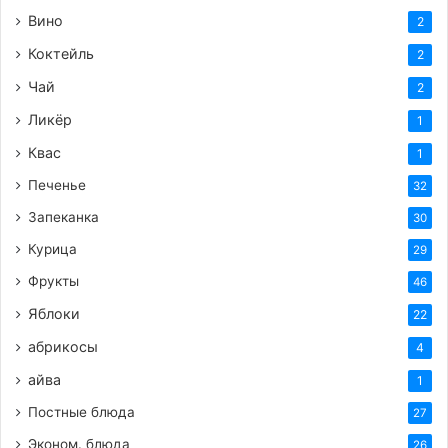
Вино
2
Коктейль
2
Чай
2
Ликёр
1
Квас
1
Печенье
32
Запеканка
30
Курица
29
Фрукты
46
Яблоки
22
абрикосы
4
айва
1
Постные блюда
27
Эконом. блюда
26