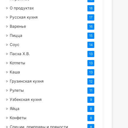
О продуктах
18
Русская кухня
17
Варенье
16
Пицца
15
Соус
14
Пасха Х.В.
13
Котлеты
13
Каша
13
Грузинская кухня
12
Рулеты
11
Узбекская кухня
9
Яйца
8
Конфеты
8
Специи, приправы и пряности
8