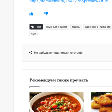
https://femalemir.ru/?p=3776&preview=true
Теги
вкусный рецепт
грибы
здоровое_питание
суп
Не забудьте поделиться статьей:
Рекомендуем также прочесть