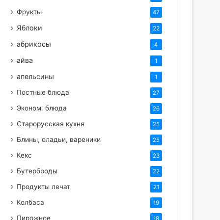
Фрукты
47
Яблоки
22
абрикосы
4
айва
1
апельсины
1
Постные блюда
27
Эконом. блюда
26
Старорусская кухня
25
Блины, оладьи, вареники
25
Кекс
23
Бутерброды
22
Продукты лечат
21
Колбаса
19
Пирожное
18