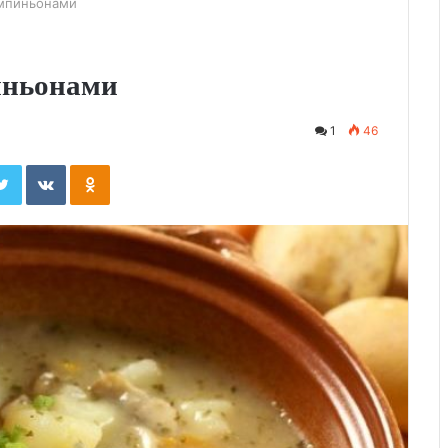
ампиньонами
иньонами
1
46
ebook
Twitter
Вконтакте
Одноклассники