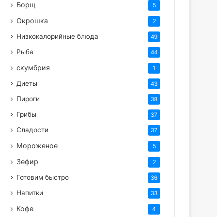
Борщ
5
Окрошка
2
Низкокалорийные блюда
49
Рыба
44
скумбрия
1
Диеты
43
Пироги
38
Грибы
37
Сладости
37
Мороженое
5
Зефир
2
Готовим быстро
36
Напитки
33
Кофе
4