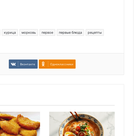
курица
морковь
первое
первые блюда
рецепты
Вконтакте
Одноклассники