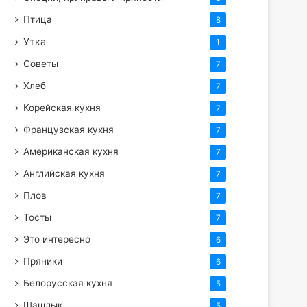
Птица
8
Утка
1
Советы
7
Хлеб
7
Корейская кухня
7
Французская кухня
7
Американская кухня
7
Английская кухня
7
Плов
7
Тосты
7
Это интересно
6
Пряники
6
Белорусская кухня
5
Шашлык
5