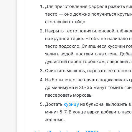
Для приготовления фарфеля разбить яйц
тесто — оно должно получиться круты
скорлупки от яйца.
Накрыть тесто полиэтиленовой плёнкой 
на крупной тёрке. Чтобы не налипало н
тесто подсохло. Слипшиеся кусочки го
залить водой, поставить на огонь. Доб
душистый перец горошком, лавровый л
Очистить морковь, нарезать её соломк
На большом огне начать поджаривать г
до минимума и 30-35 минут томить гриб
пассеровать морковь.
Достать
курицу
из бульона, выложить в
минут 5-7. В конце варки добавить пас
зеленью.