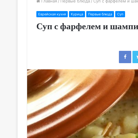
Главная
/
Первые блюда
/
Суп с фарфелем и ш
Еврейская кухня
Курица
Первые блюда
Суп
Суп с фарфелем и шамп
Fac