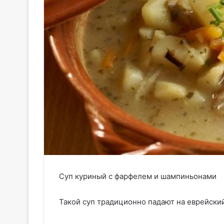
Суп куриный с фарфелем и шампиньонами
Такой суп традиционно падают на еврейски