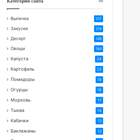
Категории сайта
Выпечка
217
Закуски
216
Десерт
148
Овощи
184
Капуста
34
Картофель
23
Помидоры
18
Огурцы
18
Морковь
17
Тыква
14
Кабачки
12
Баклажаны
12