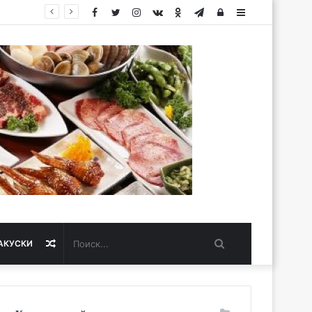
Facebook
Twitter
Instagram
vk.com
Одноклассники
Telegram
Авторизация
Sidebar
Поиск...
Случайная
АКУСКИ
статья