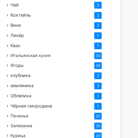
Чай
3
Коктейль
2
Вино
2
Ликёр
1
Квас
1
Итальянская кухня
33
Ягоды
34
клубника
2
земляника
2
Облепиха
1
Чёрная смородина
1
Печенье
32
Запеканка
30
Курица
29