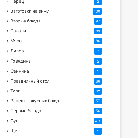
Перец
2
Заготовки на зиму
100
Вторые блюда
97
Салаты
89
Мясо
86
Ливер
7
Говядина
2
Свинина
1
Праздничный стол
66
Торт
62
Рецепты вкусных блюд
57
Первые блюда
56
Суп
49
Щи
5