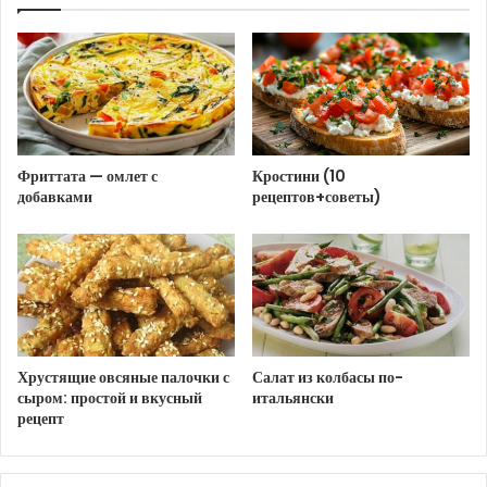
соуса.
Оливковое масло:
3-4 ст. л. – для жарки
курицы и гренок.
Соль, свежемолотый черный перец:
по вкусу.
Для соуса «Цезарь»:
Фриттата — омлет с
Кростини (10
добавками
рецептов+советы)
Яичный желток:
1 шт. (комнатной
температуры) – это секрет кремовой текстуры
соуса.
Дижонская горчица:
1 ч. л. – придаст
пикантности.
Лимонный сок:
1-2 ст. л. – для свежести и
Хрустящие овсяные палочки с
Салат из колбасы по-
баланса вкуса.
сыром: простой и вкусный
итальянски
рецепт
Вустерский соус:
1 ч. л. (если есть) – добавит
глубины вкусу.