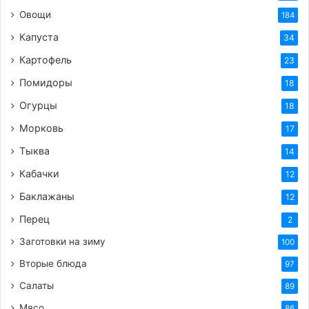
(примерно по 5-7 минут с каждой стороны, в
Овощи
184
зависимости от толщины).
Капуста
34
Готовую грудку снимите с огня, дайте ей
Картофель
23
немного остыть, а затем нарежьте на кусочки
Помидоры
18
или полоски.
Огурцы
18
Шаг 2: Делаем ароматные гренки (крутоны)
Морковь
17
Тыква
Белый хлеб нарежьте кубиками или
14
брусочками.
Кабачки
12
Чеснок мелко порубите или пропустите через
Баклажаны
12
пресс.
Перец
2
На сковороде разогрейте 2 ст. л. оливкового
Заготовки на зиму
100
масла. Добавьте чеснок и обжаривайте его
Вторые блюда
97
буквально 30 секунд, чтобы масло
пропиталось ароматом. Затем чеснок можно
Салаты
89
убрать, чтобы он не подгорел.
Мясо
86