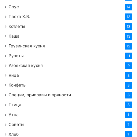
Соус
14
Пасха Х.В.
13
Котлеты
13
Каша
13
Теги
вкусный рецепт
готовим сами
закуска
закуски
куринаягрудка
курица
салат
салат_цезарь
сыр
Грузинская кухня
12
цезарь
Рулеты
11
Узбекская кухня
9
Яйца
8
Конфеты
8
Специи, приправы и пряности
8
Птица
8
Утка
1
Советы
7
Хлеб
7