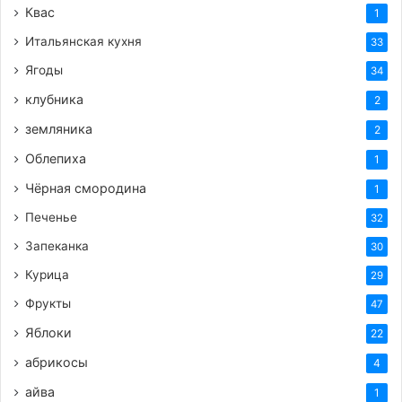
Полейте салат приготовленным соусом
Квас
1
«Цезарь». Аккуратно перемешайте, чтобы
Итальянская кухня
33
каждый листик и кусочек курицы были
Ягоды
34
покрыты соусом.
клубника
2
Разложите салат по порционным тарелкам.
земляника
2
Сверху посыпьте оставшимся тертым
Облепиха
1
пармезаном и выложите ароматные гренки.
Чёрная смородина
1
Советы для идеального «Цезаря»:
Печенье
32
Запеканка
Свежесть ингредиентов:
Используйте только
30
свежие и качественные продукты. Это залог
Курица
29
успеха любого блюда.
Фрукты
47
Температура ингредиентов:
Для соуса важно,
Яблоки
22
чтобы желток был комнатной температуры.
абрикосы
4
Это поможет ему лучше эмульгироваться с
айва
маслом.
1