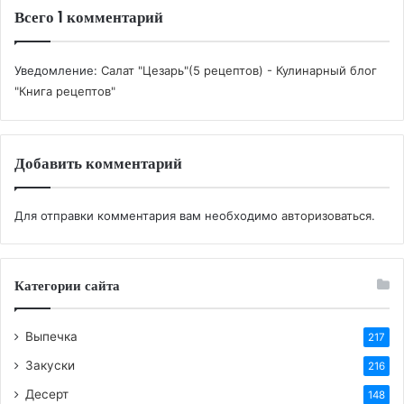
Чеснок:
1 маленький зубчик (или половинка
Всего 1 комментарий
среднего) – для аромата.
Оливковое масло:
50-70 мл (лучше Extra
Уведомление:
Салат "Цезарь"(5 рецептов) - Кулинарный блог
Virgin) – основа соуса.
"Книга рецептов"
Соль, свежемолотый черный перец:
по вкусу.
Приступаем к приготовлению:
Добавить комментарий
Шаг 1: Готовим куриную грудку
Для отправки комментария вам необходимо
авторизоваться
.
Куриную грудку промойте, обсушите
бумажными полотенцами.
Категории сайта
Натрите солью и перцем.
Разогрейте сковороду с 1-2 ст. л. оливкового
Выпечка
217
масла на среднем огне.
Закуски
216
Обжарьте куриную грудку с каждой стороны
до золотистой корочки и полной готовности
Десерт
148