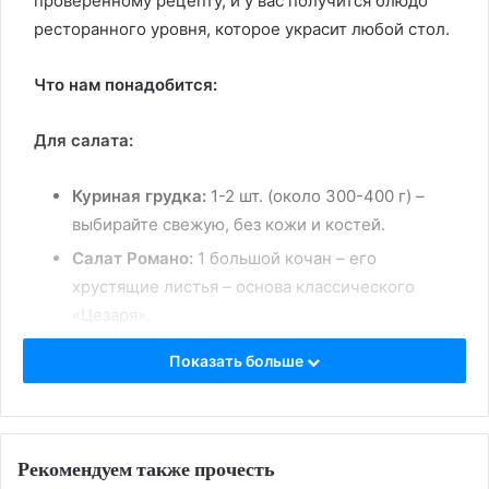
проверенному рецепту, и у вас получится блюдо
ресторанного уровня, которое украсит любой стол.
Что нам понадобится:
Для салата:
Куриная грудка:
1-2 шт. (около 300-400 г) –
выбирайте свежую, без кожи и костей.
Салат Романо:
1 большой кочан – его
хрустящие листья – основа классического
«Цезаря».
Белый хлеб (чиабатта или багет):
2-3 ломтика
Показать больше
– для ароматных гренок.
Пармезан:
50-70 г – тертый, для посыпки и
добавления в соус.
Рекомендуем также прочесть
Чеснок:
1-2 зубчика – для аромата гренок и