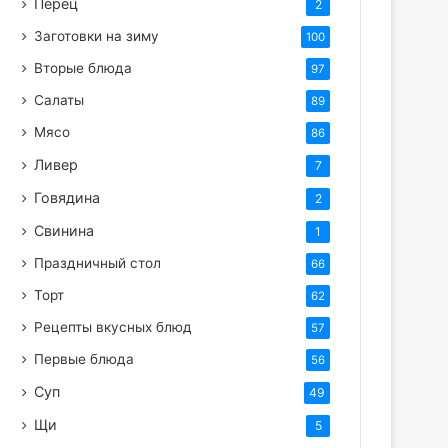
Перец
2
Заготовки на зиму
100
Вторые блюда
97
Салаты
89
Мясо
86
Ливер
7
Говядина
2
Свинина
1
Праздничный стол
66
Торт
62
Рецепты вкусных блюд
57
Первые блюда
56
Суп
49
Щи
5