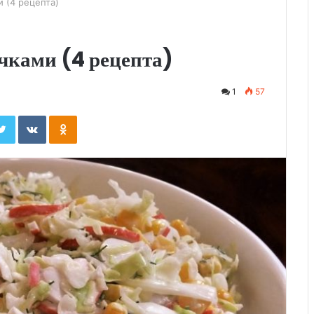
 (4 рецепта)
чками (4 рецепта)
1
57
ebook
Twitter
Вконтакте
Одноклассники