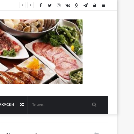
Facebook
Twitter
Instagram
vk.com
Одноклассники
Telegram
Авторизация
Sidebar
Поиск...
Случайная
АКУСКИ
статья