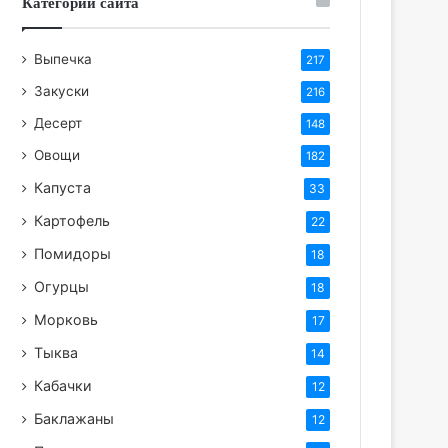
Категории сайта
Выпечка
217
Закуски
216
Десерт
148
Овощи
182
Капуста
33
Картофель
22
Помидоры
18
Огурцы
18
Морковь
17
Тыква
14
Кабачки
12
Баклажаны
12