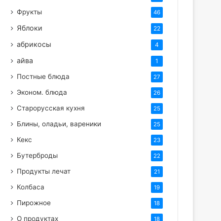
Фрукты
46
Яблоки
22
абрикосы
4
айва
1
Постные блюда
27
Эконом. блюда
26
Старорусская кухня
25
Блины, оладьи, вареники
25
Кекс
23
Бутерброды
22
Продукты лечат
21
Колбаса
19
Пирожное
18
О продуктах
18