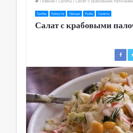
Главная
/
Салаты
/
Салат с крабовыми палочками
Грибы
Капуста
Овощи
Рыба
Салаты
Салат с крабовыми пало
Fac