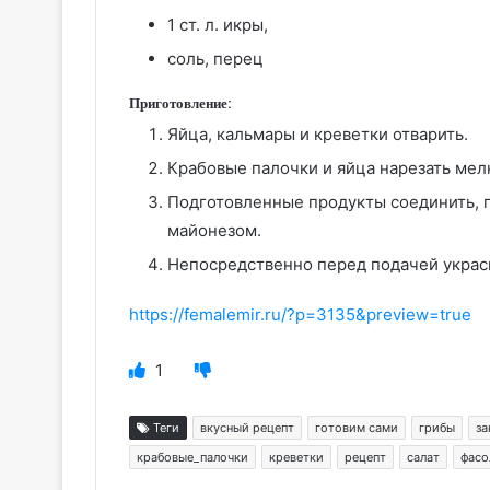
1 ст. л. икры,
соль, перец
Приготовление:
Яйца, кальмары и креветки отварить.
Крабовые палочки и яйца нарезать ме
Подготовленные продукты соединить, п
майонезом.
Непосредственно перед подачей украс
https://femalemir.ru/?p=3135&preview=true
1
Теги
вкусный рецепт
готовим сами
грибы
за
крабовые_палочки
креветки
рецепт
салат
фасо