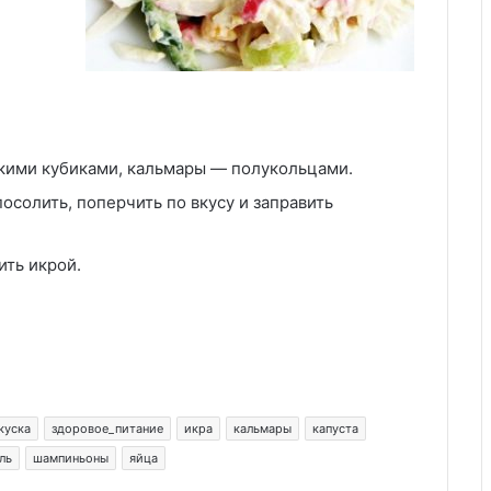
лкими кубиками, кальмары — полукольцами.
осолить, поперчить по вкусу и заправить
ить икрой.
куска
здоровое_питание
икра
кальмары
капуста
ль
шампиньоны
яйца