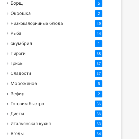
Борщ
5
Окрошка
2
Низкокалорийные блюда
49
Рыба
44
скумбрия
1
Пироги
38
Грибы
37
Сладости
37
Мороженое
5
Зефир
2
Готовим быстро
36
Диеты
36
Итальянская кухня
33
Ягоды
34