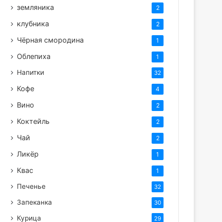
земляника
2
клубника
2
Чёрная смородина
1
Облепиха
1
Напитки
32
Кофе
4
Вино
2
Коктейль
2
Чай
2
Ликёр
1
Квас
1
Печенье
32
Запеканка
30
Курица
29