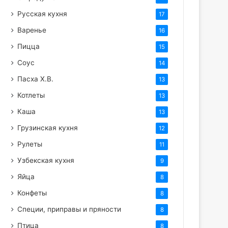
Русская кухня
17
Варенье
16
Пицца
15
Соус
14
Пасха Х.В.
13
Котлеты
13
Каша
13
Грузинская кухня
12
Рулеты
11
Узбекская кухня
9
Яйца
8
Конфеты
8
Специи, приправы и пряности
8
Птица
8