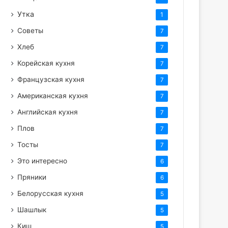
Утка
1
Советы
7
Хлеб
7
Корейская кухня
7
Французская кухня
7
Американская кухня
7
Английская кухня
7
Плов
7
Тосты
7
Это интересно
6
Пряники
6
Белорусская кухня
5
Шашлык
5
Киш
5