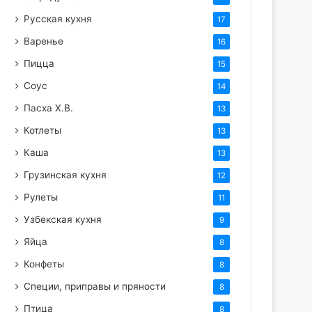
Русская кухня
17
Варенье
16
Пицца
15
Соус
14
Пасха Х.В.
13
Котлеты
13
Каша
13
Грузинская кухня
12
Рулеты
11
Узбекская кухня
9
Яйца
8
Конфеты
8
Специи, приправы и пряности
8
Птица
8