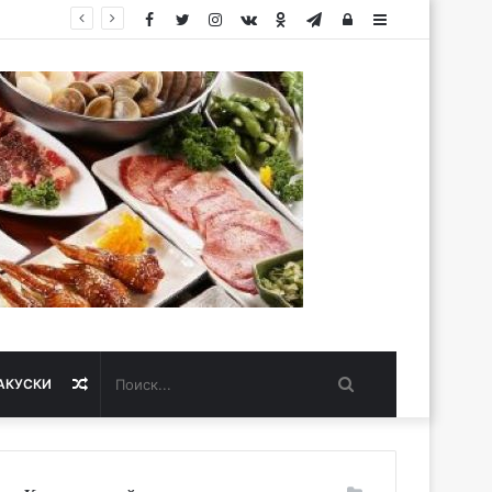
Facebook
Twitter
Instagram
vk.com
Одноклассники
Telegram
Авторизация
Sidebar
Поиск...
Случайная
АКУСКИ
статья