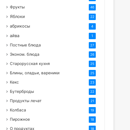
Фрукты
46
Яблоки
22
абрикосы
4
айва
1
Постные блюда
27
Эконом. блюда
26
Старорусская кухня
25
Блины, оладьи, вареники
25
Кекс
23
Бутерброды
22
Продукты лечат
21
Колбаса
19
Пирожное
18
О продуктах
18