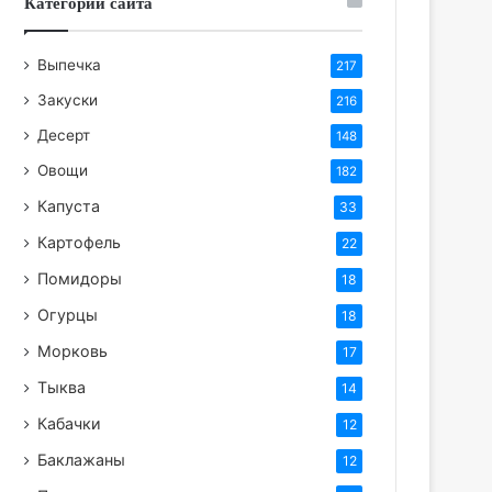
Категории сайта
Выпечка
217
Закуски
216
Десерт
148
Овощи
182
Капуста
33
Картофель
22
Помидоры
18
Огурцы
18
Морковь
17
Тыква
14
Кабачки
12
Баклажаны
12