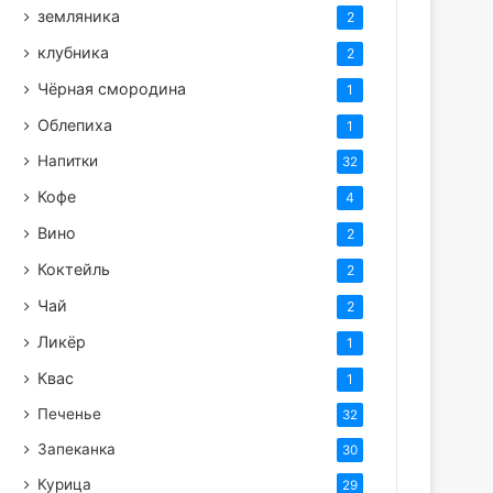
земляника
2
клубника
2
Чёрная смородина
1
Облепиха
1
Напитки
32
Кофе
4
Вино
2
Коктейль
2
Чай
2
Ликёр
1
Квас
1
Печенье
32
Запеканка
30
Курица
29