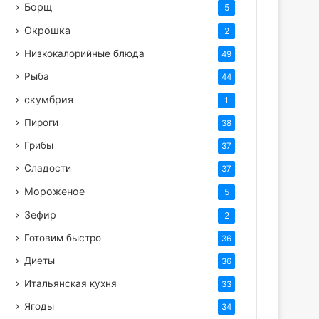
Борщ
5
Окрошка
2
Низкокалорийные блюда
49
Рыба
44
скумбрия
1
Пироги
38
Грибы
37
Сладости
37
Мороженое
5
Зефир
2
Готовим быстро
36
Диеты
36
Итальянская кухня
33
Ягоды
34