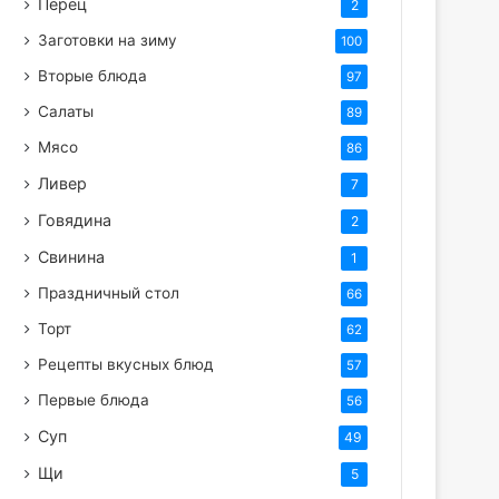
Перец
2
Заготовки на зиму
100
Вторые блюда
97
Салаты
89
Мясо
86
Ливер
7
Говядина
2
Свинина
1
Праздничный стол
66
Торт
62
Рецепты вкусных блюд
57
Первые блюда
56
Суп
49
Щи
5