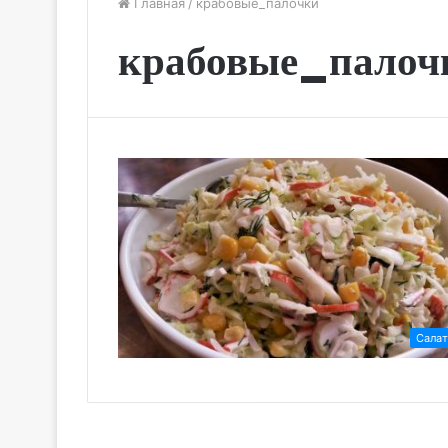
Главная
/
крабовые_палочки
крабовые_палоч
Сала