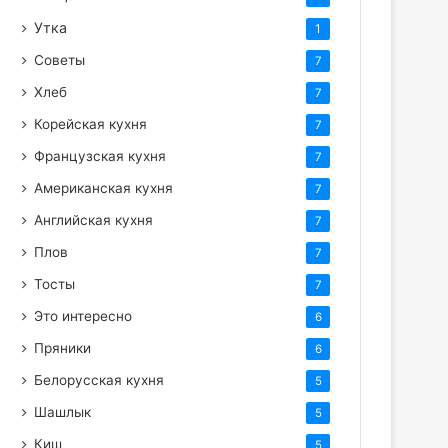
Утка
1
Советы
7
Хлеб
7
Корейская кухня
7
Французская кухня
7
Американская кухня
7
Английская кухня
7
Плов
7
Тосты
7
Это интересно
6
Пряники
6
Белорусская кухня
5
Шашлык
5
Киш
5