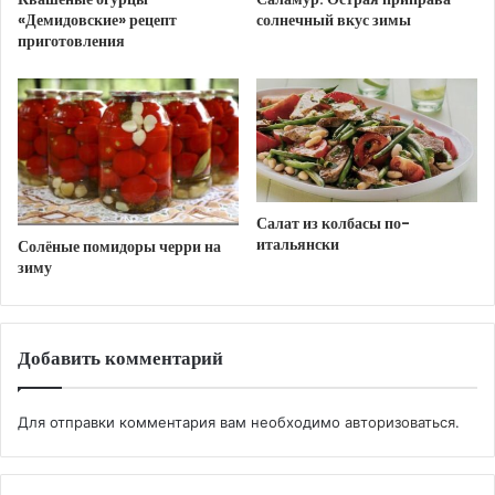
сметаной, посыпать зеленью петрушки или
«Демидовские» рецепт
солнечный вкус зимы
укропа.
приготовления
https://femalemir.ru/?p=4307&preview=true
Теги
вкусный рецепт
картофель
овощи
рецепт
Салат из колбасы по-
салат
итальянски
Солёные помидоры черри на
зиму
Добавить комментарий
Для отправки комментария вам необходимо
авторизоваться
.