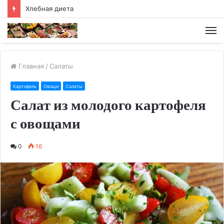
Хлебная диета
М
Главная
/
Салаты
Картофель
Овощи
Салаты
Салат из молодого картофеля
с овощами
0
16