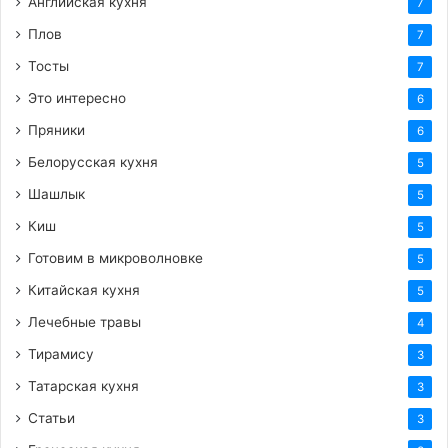
Английская кухня
7
Плов
7
Тосты
7
Это интересно
6
Пряники
6
Белорусская кухня
5
Шашлык
5
Киш
5
Готовим в микроволновке
5
Китайская кухня
5
Лечебные травы
4
Тирамису
3
Татарская кухня
3
Статьи
3