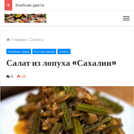
Хлебная диета
М
Главная
/
Салаты
Лечебные травы
Постные блюда
Салаты
Салат из лопуха «Сахалин»
0
58