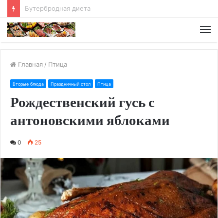
Хлебная диета
М
Главная
/
Птица
Вторые блюда
Праздничный стол
Птица
Рождественский гусь с
антоновскими яблоками
0
25