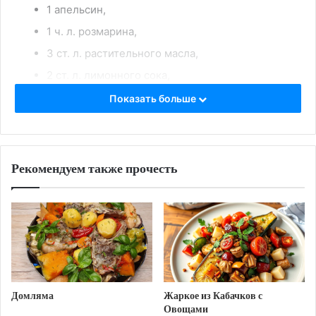
1 апельсин,
1 ч. л. розмарина,
3 ст. л. растительного масла,
2 ст. л. лимонного сока,
3 ч. л. жидкого мёда,
Показать больше
соль и чёрный молотый перец по вкусу
Приготовление:
Рекомендуем также прочесть
Гуся вымыть, удалить оставшиеся
пёрышки,отрезать крайние фаланги крыльев.
Гузку и потроха удалить. Срезать лишний
жир.Еще раз промыть тушку и обсушить
бумажными полотенцами.
Проткнуть тушку гуся со всех сторон
деревянной палочкой.
Домляма
Жаркое из Кабачков с
Овощами
Очищенный чеснок натереть на мелкой тёрке.