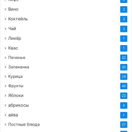
Вино
2
Коктейль
2
Чай
2
Ликёр
1
Квас
1
Печенье
32
Запеканка
30
Курица
29
Фрукты
46
Яблоки
22
абрикосы
4
айва
1
Постные блюда
27