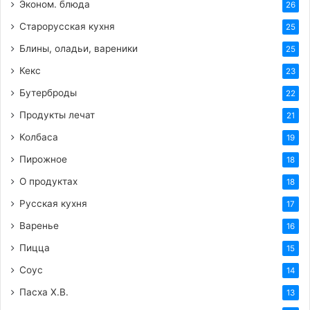
Эконом. блюда
26
Старорусская кухня
25
Блины, оладьи, вареники
25
Кекс
23
Бутерброды
22
Продукты лечат
21
Колбаса
19
Пирожное
18
О продуктах
18
Русская кухня
17
Варенье
16
Пицца
15
Соус
14
Пасха Х.В.
13