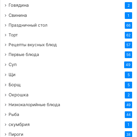
Говядина
2
полезно
птица
рецепт
Рождество
Свинина
1
Праздничный стол
66
Торт
62
Рецепты вкусных блюд
57
Первые блюда
56
Суп
49
Щи
5
Борщ
5
Окрошка
2
Низкокалорийные блюда
49
Рыба
44
скумбрия
1
Пироги
38