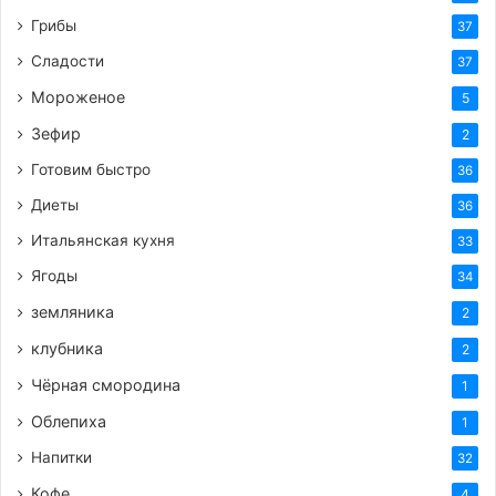
Грибы
37
Сладости
37
Мороженое
5
Зефир
2
Готовим быстро
36
Диеты
36
Итальянская кухня
33
Ягоды
34
земляника
2
клубника
2
Чёрная смородина
1
Облепиха
1
Напитки
32
Кофе
4