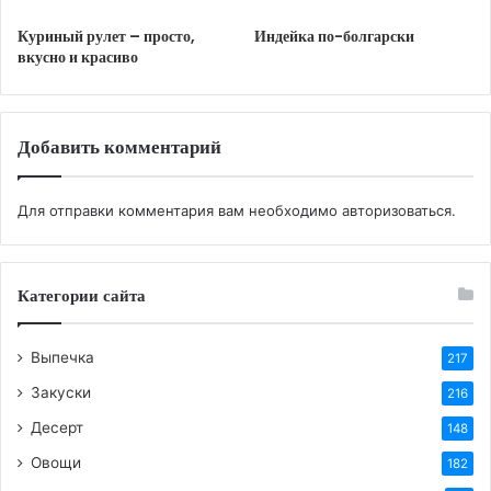
Выложить в чашку.
Куриный рулет – просто,
Индейка по-болгарски
Добавить розмарин, тимьян, посолить и
вкусно и красиво
поперчить по вкусу. Влить растительное
масло. Добавить сок апельсина.
Вылить на гуся маринад, натереть им тушку со
Добавить комментарий
всех сторон и изнутри. Положить в пакет и
поставить на ночь в холодильник.
Для отправки комментария вам необходимо
авторизоваться
.
Вымыть яблоки, разрезать на 4 части.
Вырезать семечки и разрезать на небольшие
дольки, сбрызнуть лимонным соком.
Категории сайта
Замаринованный гусь фаршировать яблоками.
Удалить с тушки остатки чеснока салфеткой.
Выпечка
217
Туго зашить натуральными нитью низ гуся,
Закуски
216
крылья пришить к тушки.
Десерт
148
На противень положить несколько слоёв
Овощи
182
фольги, потом — гуся. Плотно завернуть гуся в