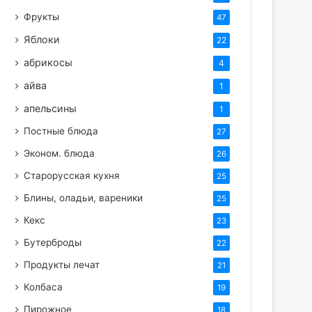
Фрукты
47
Яблоки
22
абрикосы
4
айва
1
апельсины
1
Постные блюда
27
Эконом. блюда
26
Старорусская кухня
25
Блины, оладьи, вареники
25
Кекс
23
Бутерброды
22
Продукты лечат
21
Колбаса
19
Пирожное
18