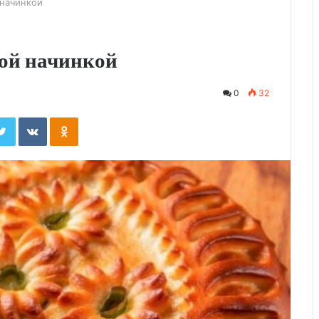
 начинкой
ой начинкой
0
32
ebook
Twitter
Вконтакте
Одноклассники