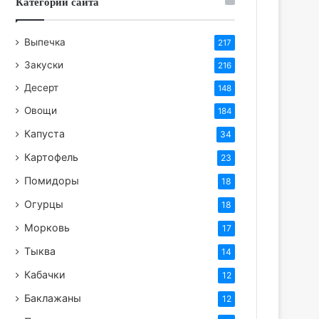
Категории сайта
Выпечка
217
Закуски
216
Десерт
148
Овощи
184
Капуста
34
Картофель
23
Помидоры
18
Огурцы
18
Морковь
17
Тыква
14
Кабачки
12
Баклажаны
12