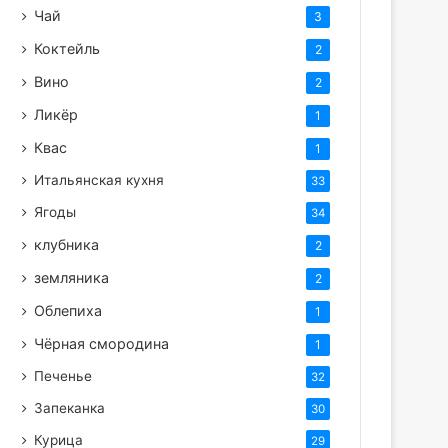
Чай
3
Коктейль
2
Вино
2
Ликёр
1
Квас
1
Итальянская кухня
33
Ягоды
34
клубника
2
земляника
2
Облепиха
1
Чёрная смородина
1
Печенье
32
Запеканка
30
Курица
29