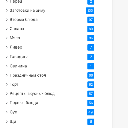
Перец
2
Заготовки на зиму
100
Вторые блюда
97
Салаты
89
Мясо
86
Ливер
7
Говядина
2
Свинина
1
Праздничный стол
66
Торт
62
Рецепты вкусных блюд
57
Первые блюда
56
Суп
49
Щи
5