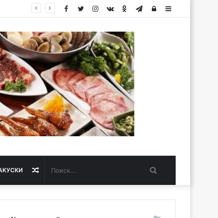
Facebook
Twitter
Instagram
vk.com
Одноклассники
Telegram
Авторизация
Sidebar
Поиск...
Случайная
АКУСКИ
статья