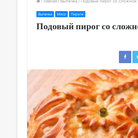
Главная
/
Выпечка
/
Подовый пирог со сложной
Выпечка
Мясо
Пироги
Подовый пирог со сложн
Fac