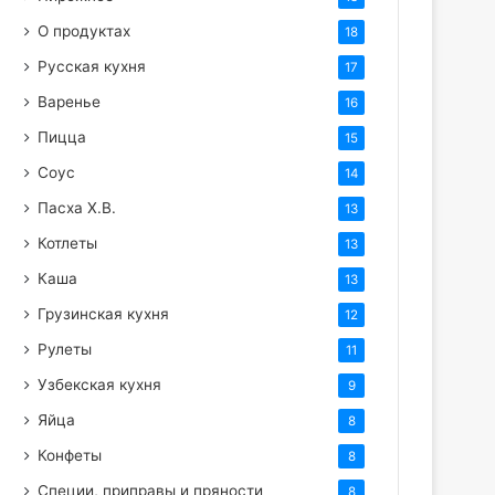
О продуктах
18
Русская кухня
17
Варенье
16
Пицца
15
Соус
14
Пасха Х.В.
13
Котлеты
13
Каша
13
Грузинская кухня
12
Рулеты
11
Узбекская кухня
9
Яйца
8
Конфеты
8
Специи, приправы и пряности
8