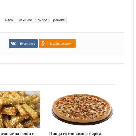
мясо
начинка
пирог
рецепт
Вконтакте
Одноклассники
всяные палочки с
Пицца со сливами и сыром: