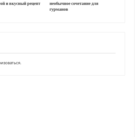
ой и вкусный рецепт
необычное сочетание для
гурманов
ризоваться
.