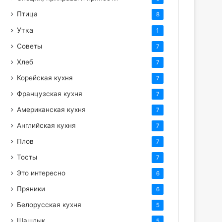
Птица
8
Утка
1
Советы
7
Хлеб
7
Корейская кухня
7
Французская кухня
7
Американская кухня
7
Английская кухня
7
Плов
7
Тосты
7
Это интересно
6
Пряники
6
Белорусская кухня
5
Шашлык
5