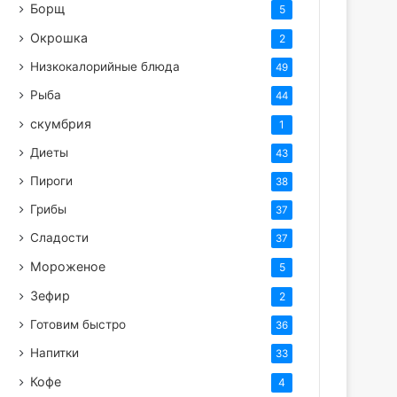
Борщ
5
Окрошка
2
Низкокалорийные блюда
49
Рыба
44
скумбрия
1
Диеты
43
Пироги
38
Грибы
37
Сладости
37
Мороженое
5
Зефир
2
Готовим быстро
36
Напитки
33
Кофе
4