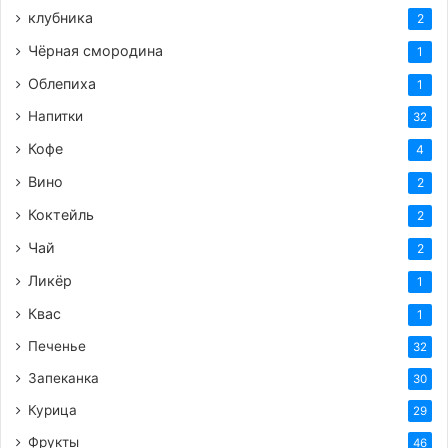
клубника
2
4 шт клубники
Чёрная смородина
1
Приготовление:
Облепиха
1
Муку с разрыхлителем просеять в кастрюлю,
Напитки
32
смешать с сахаром, солью, ванилином и
Кофе
4
размягчённым маслом. Влить холодное
Вино
молоко и вымесить мягкое эластичное тесто.
2
При необходимости, если тесто слишком
Коктейль
2
мягкое, добавить немного муки.
Чай
2
На посыпанной мукой поверхности раскатать
Ликёр
1
тесто в тонкие лепёшки и застелить ими
Квас
1
силиконовые формы для выпечки
Печенье
Выложить примерно 1/3 формочек творог,
32
смешанный со сгущённым молоком и
Запеканка
30
крахмалом.
Курица
29
Выпекать в разогретой духовке 20-30 минут
Фрукты
46