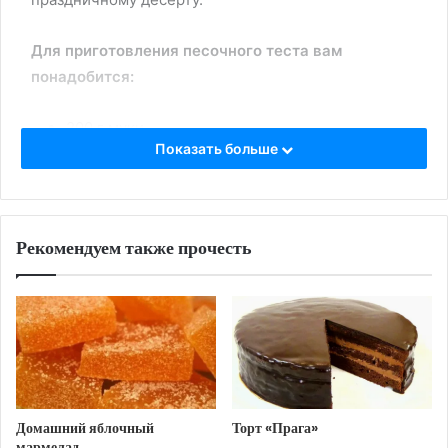
Для приготовления песочного теста вам
понадобится:
200 г муки
Показать больше
100 г сливочного масла (охлажденного)
50 г сахарной пудры
1 яичный желток
Рекомендуем также прочесть
Щепотка соли
Приготовление теста:
В большой миске смешайте муку и соль.
Добавьте нарезанное кубиками холодное
сливочное масло и перетрите все в крошку
кончиками пальцев.
Домашний яблочный
Торт «Прага»
мармелад