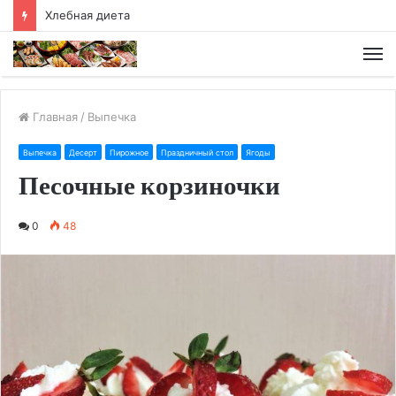
Хлебная диета
М
Главная
/
Выпечка
Выпечка
Десерт
Пирожное
Праздничный стол
Ягоды
Песочные корзиночки
0
48