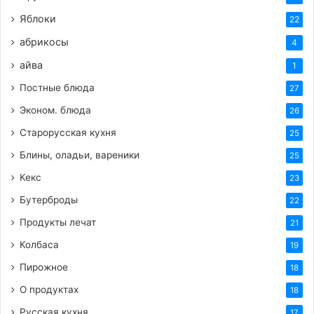
при температуре 180-200 градусов.
Яблоки
22
Готовые корзиночки извлечь из формочек,
абрикосы
4
выложить на тарелку, украсить фруктами,
посыпать сахарной пудрой.
айва
1
Постные блюда
27
https://femalemir.ru/?p=3395&preview=true
Эконом. блюда
26
1
Старорусская кухня
25
Блины, оладьи, вареники
25
Теги
вкусные заготовки
выпечка
готовим сами
Кекс
23
десерт
корзиночки
крем
печенье
пирожные
рецепт
Бутерброды
22
сладости
Продукты лечат
21
Колбаса
19
Пирожное
18
О продуктах
18
Русская кухня
17