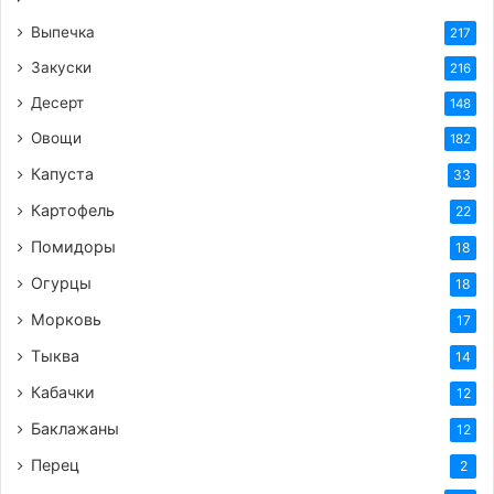
В кастрюле смешайте молоко, яичные желтки,
Выпечка
217
сахар и муку (или крахмал).
Закуски
216
Поставьте кастрюлю на средний огонь и,
Десерт
148
постоянно помешивая, доведите до кипения.
Овощи
182
Варите крем до загустения, около 2-3 минут.
Капуста
Снимите крем с огня, добавьте ванильный
33
экстракт и мягкое сливочное масло.
Картофель
22
Перемешайте до однородности. Накройте
Помидоры
18
крем пищевой пленкой в контакт и дайте ему
Огурцы
18
остыть до комнатной температуры.
Морковь
17
Сборка корзиночек:
Тыква
14
Кабачки
12
Разогрейте духовку до 180°C.
Баклажаны
12
Достаньте тесто из холодильника и раскатайте
его на присыпанной мукой поверхности.
Перец
2