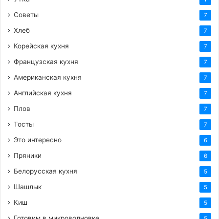
Советы
7
Хлеб
7
Корейская кухня
7
Французская кухня
7
Американская кухня
7
Английская кухня
7
Плов
7
Тосты
7
Это интересно
6
Пряники
6
Белорусская кухня
5
Шашлык
5
Киш
5
Готовим в микроволновке
5