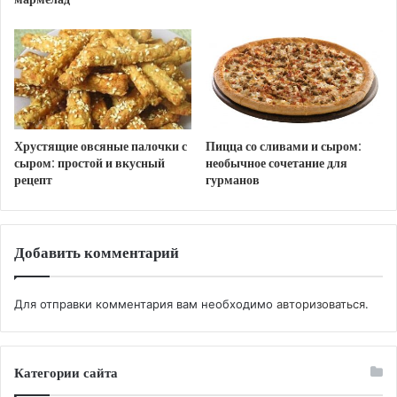
Добавьте сахарную пудру и яичный желток.
Быстро замесите тесто.
Сформируйте из теста шар, оберните пищевой
пленкой и уберите в холодильник на 30 минут.
Пока тесто охлаждается, приготовьте крем. Для
Хрустящие овсяные палочки с
Пицца со сливами и сыром:
крема вам потребуется:
сыром: простой и вкусный
необычное сочетание для
рецепт
гурманов
200 мл молока
2 яичных желтка
50 г сахара
Добавить комментарий
20 г муки или кукурузного крахмала
Ванильный экстракт (по вкусу)
Для отправки комментария вам необходимо
авторизоваться
.
50 г сливочного масла (мягкого)
Приготовление крема:
Категории сайта